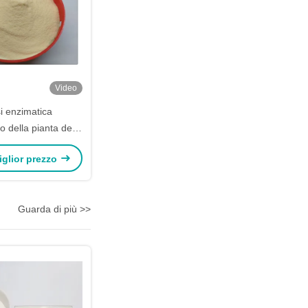
Video
si enzimatica
o della pianta della
se di proteine del
miglior prezzo
nte ha estratto
Guarda di più >>