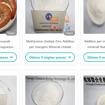
Video
Video
noacidi
Methionina chelata Zinc Additivo
Additivo per m
 magnesio
per mangimi Minerali chelati
minerali Nut
minoacidi
Nutrizione animale
zinco-met
 prezzo
Ottieni il miglior prezzo
Ottieni il 
evata
 nutrizione
ti