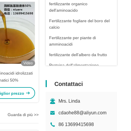
fertilizzante organico
dell'aminoacido
Fertilizzante fogliare del boro del
calcio
Fertilizzante per piante di
amminoacidi
fertilizzante dell'albero da frutto
Video
Proteina dell'alimentazione
animale
noacidi idrolizzati
matici 50%
Minerali chelatati aminoacido
Contattaci
miglior prezzo
Mrs. Linda
cdaohe88@aliyun.com
Guarda di più >>
86 13699415698