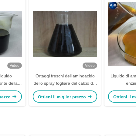
Video
Video
liquido
Ortaggi freschi dell'aminoacido
Liquido di ami
onte della
dello spray fogliare del calcio del
enzi
ia
chelato organico del boro
 prezzo
Ottieni il miglior prezzo
Ottieni il 