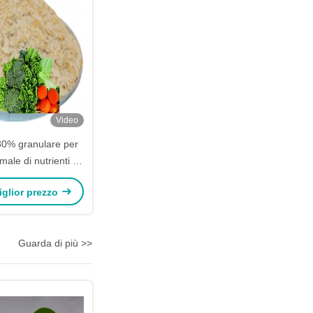
Video
0% granulare per
imale di nutrienti e
crobica nel suolo
miglior prezzo
Guarda di più >>