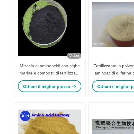
Video
Miscela di aminoacidi con alghe
Fertilizzante in polve
marine e composti di fertilizzanti
aminoacidi di farina 
di acido umico come spruzzatura
OGM per uso ve
Ottieni il miglior prezzo
Ottieni il miglior
e irrigazione delle foglie