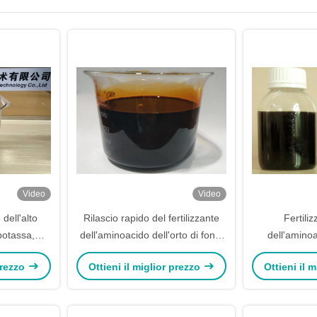
Video
Video
 dell'alto
Rilascio rapido del fertilizzante
Fertiliz
potassa,
dell'aminoacido dell'orto di fonte
dell'amino
% pH 4 - 5
liquida della pianta
utilizzato
 prezzo
Ottieni il miglior prezzo
Ottieni il 
ido
agricoltura o 