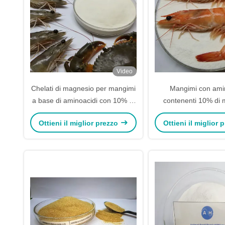
Video
Chelati di magnesio per mangimi
Mangimi con ami
a base di aminoacidi con 10% di
contenenti 10% di
magnesio organico e 20% di
organico e 20% di a
Ottieni il miglior prezzo
Ottieni il miglior
aminoacidi totali per la nutrizione
totali per un'el
di gamberetti altamente
biodisponibilità nella
biodisponibili
dei gamberet