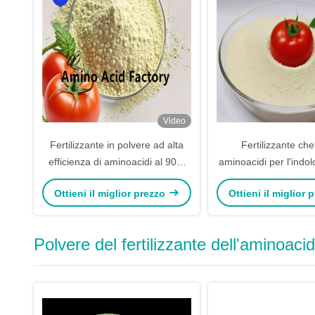
Video
Fertilizzante in polvere ad alta
Fertilizzante che
efficienza di aminoacidi al 90%
aminoacidi per l'indo
per aumentare la resa delle
pomodori 18% K
Ottieni il miglior prezzo
Ottieni il miglior
colture Amino Plus Fertilizzante
fogliare
Polvere del fertilizzante dell'aminoaci