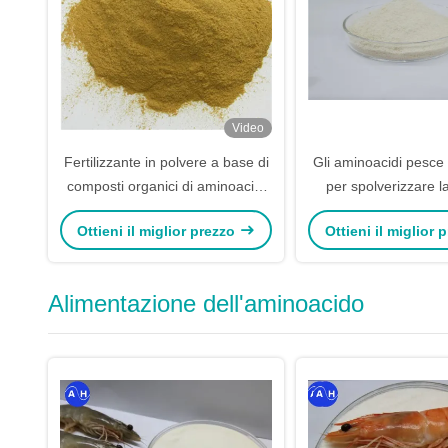
Video
Fertilizzante in polvere a base di
Gli aminoacidi pesce 
composti organici di aminoacidi
per spolverizzare l
30% 40% 45% 50% 60% 70%
prima per l'indust
Ottieni il miglior prezzo
Ottieni il miglior
80%
fertilizzant
Alimentazione dell'aminoacido