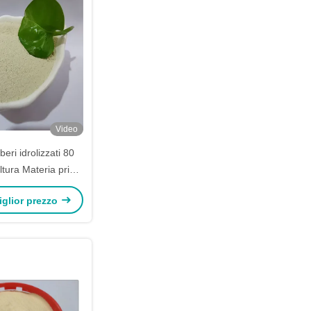
Video
beri idrolizzati 80
ltura Materia prima
rganica
miglior prezzo