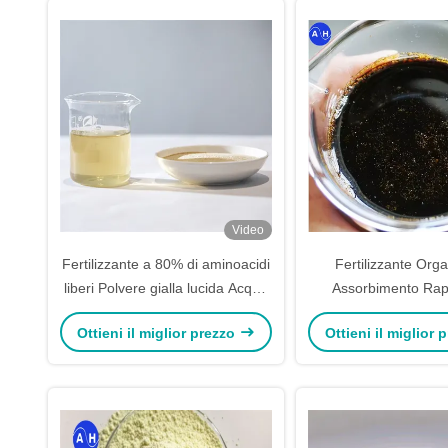
Video
Fertilizzante a 80% di aminoacidi
Fertilizzante Org
liberi Polvere gialla lucida Acqua
Assorbimento Rap
solubile per una migliore crescita
Stimolante Aminoa
Ottieni il miglior prezzo
Ottieni il miglior
delle piante
Magnesio