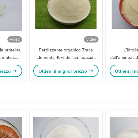
Video
Video
la proteina
Fertilizzante organico Trace
L'idroli
a materia
Elements 40% dell'aminoacido
dell'aminoacid
ria del
amminico di PH7
polvere a ba
 prezzo
Ottieni il miglior prezzo
Ottieni il 
e
fertilizza