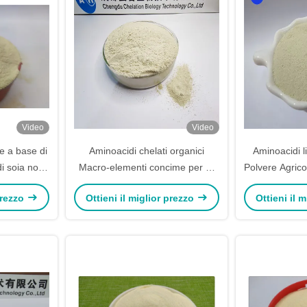
Video
Video
re a base di
Aminoacidi chelati organici
Aminoacidi li
di soia non
Macro-elementi concime per gli
Polvere Agrico
getale
ananas massimizzare il
o
 prezzo
Ottieni il miglior prezzo
Ottieni il 
rendimento