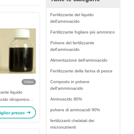
Fertilizzante del liquido
dell'aminoacido
Fertilizzante fogliare più amminico
Polvere del fertilizzante
dell'aminoacido
Alimentazione dell'aminoacido
Fertilizzante della farina di pesce
Composto in polvere
Video
dell'amminoacido
zante liquido
Aminoacido 80%
acido idroponico
 nello scuro di
polvere di aminoacidi 90%
miglior prezzo
nel colore di Brown
fertilizzanti chelatati dei
micronutrienti