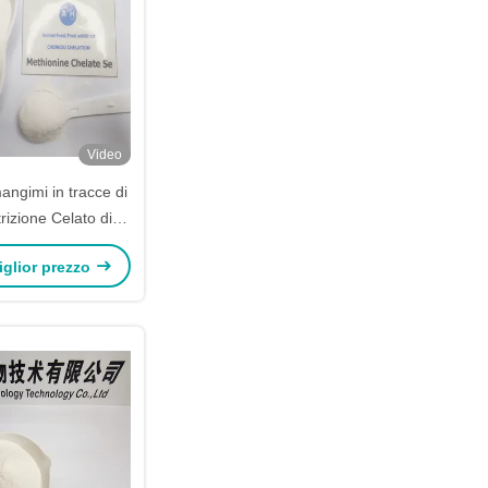
Video
angimi in tracce di
rizione Celato di
ionina (Zn-Met)
miglior prezzo