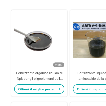
Video
Fertilizzante organico liquido di
Fertilizzante liquido
Npk per gli oligoelementi delle
aminoacido della 
radici delle piante inclusi
complesso liquido 40
Ottieni il miglior prezzo
Ottieni il miglior
dell'aminoac