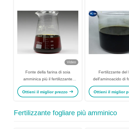
Video
Fonte della farina di soia
Fertilizzante del 
amminica più il fertilizzante
dell'aminoacido di f
organico dell'acido umico per
farina di so
Ottieni il miglior prezzo
Ottieni il miglior
crescita di pianta
Fertilizzante fogliare più amminico