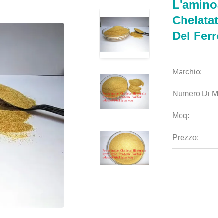
L'aminoa
Chelata
Del Ferr
Marchio:
Numero Di M
Moq:
Prezzo: