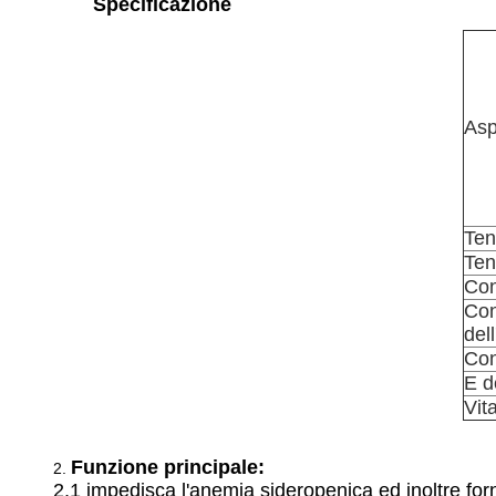
Specificazione
Asp
Ten
Ten
Con
Con
del
Con
E d
Vit
Funzione principale:
2.
2,1 impedisca l'anemia sideropenica ed inoltre forn