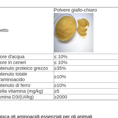
Polvere giallo-chiaro
etto
ore d'acqua
≤ 10%
ore in ceneri
≤ 10%
tenuto proteico grezzo
≥35%
tenuto totale
≥10%
l'aminoacido
tenuto di ferro
≥10%
ella vitamina (mg/kg)
≥5
amina D3/(UI/kg)
≥2000
isca gli aminoacidi essenziali per gli animali