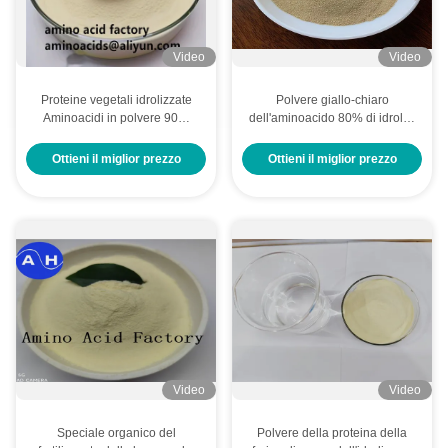
Video
Video
Proteine vegetali idrolizzate
Polvere giallo-chiaro
Aminoacidi in polvere 90%
dell'aminoacido 80% di idrolisi
con alto contenuto di istidina
della proteina di soia
Per la nutrizione biologica
Ottieni il miglior prezzo
Ottieni il miglior prezzo
delle piante
Video
Video
Speciale organico del
Polvere della proteina della