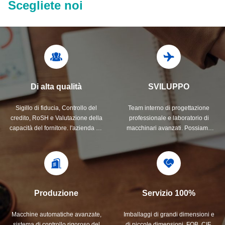
Scegliete noi
Di alta qualità
SVILUPPO
Sigillo di fiducia, Controllo del
Team interno di progettazione
credito, RoSH e Valutazione della
professionale e laboratorio di
capacità del fornitore. l'azienda ha
macchinari avanzati. Possiamo
un sistema di controllo qualità
collaborare per sviluppare i
rigoroso e un laboratorio di prova
prodotti di cui avete bisogno.
professionale.
Produzione
Servizio 100%
Macchine automatiche avanzate,
Imballaggi di grandi dimensioni e
sistema di controllo rigoroso del
di piccole dimensioni, FOB, CIF,