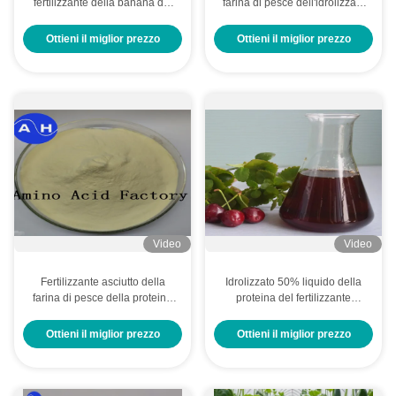
fertilizzante della banana del
farina di pesce dell'idrolizzato
chelato dell'aminoacido del
80% estratta dalla borsa 50lb
calcio per la piantatura della
del merluzzo (15-1-1)
Ottieni il miglior prezzo
Ottieni il miglior prezzo
banana
Video
Video
Fertilizzante asciutto della
Idrolizzato 50% liquido della
farina di pesce della proteina
proteina del fertilizzante
pura estratto dall'idrolizzato
organico di 100% con
del merluzzo
aminoacido per le piante
Ottieni il miglior prezzo
Ottieni il miglior prezzo