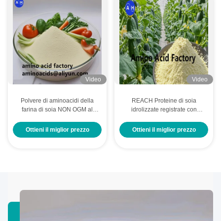
Video
Video
Polvere di aminoacidi della
REACH Proteine di soia
farina di soia NON OGM al
idrolizzate registrate con
90% per agricoltura biologica
aminoacidi 80% per campi da
golf
Ottieni il miglior prezzo
Ottieni il miglior prezzo