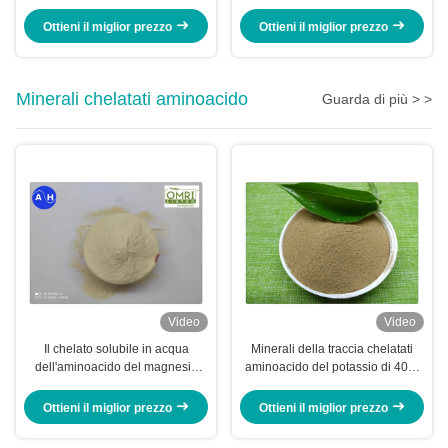
contenuto di proteine grezze al
digeribilità della pepsina per
50% e proteine acide solubili
l'alimentazione completa degli
Ottieni il miglior prezzo
Ottieni il miglior prezzo
destinate a alimenti per animali
animali
domestici e mangimi per animali
Minerali chelatati aminoacido
Guarda di più > >
Video
Video
Il chelato solubile in acqua
Minerali della traccia chelatati
dell'aminoacido del magnesio
aminoacido del potassio di 40%
dello zinco del boro spolverizza
per la piantatura della banana
liberamente
Ottieni il miglior prezzo
Ottieni il miglior prezzo