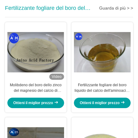
Fertilizzante fogliare del boro del
Guarda di più > >
calcio
Video
Molibdeno del boro dello zinco
Fertilizzante fogliare del boro
del magnesio del calcio di
liquido del calcio dell'aminoacido
chelazione dell'aminoacido del
per i banani
fertilizzante dei banani
Ottieni il miglior prezzo
Ottieni il miglior prezzo