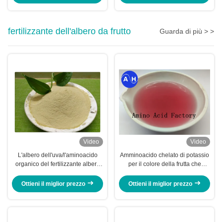
fertilizzante dell'albero da frutto
Guarda di più > >
Video
Video
L'albero dell'uva/l'aminoacido
Amminoacido chelato di potassio
organico del fertilizzante albero
per il colore della frutta che
da frutto ha chelatato i minerali
promuove lo sviluppo del colore
rosso
Ottieni il miglior prezzo
Ottieni il miglior prezzo