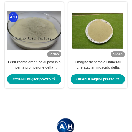
Video
Video
Fertilizzante organico di potassio
Il magnesio stimola i minerali
per la promozione della
chelatati aminoacido della
colorazione della frutta
crescita di pianta per fertilizzante
organico fogliare
Ottieni il miglior prezzo
Ottieni il miglior prezzo