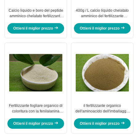
Calcio liquido e boro del peptide
400g / L calcio liquido chelatato
amminico chelatato fertilizzante
amminico del fertilizzante
solubile in acqua della carrozza
organico dell'aminoacido con
di AAL
boro
Ottieni il miglior prezzo
Ottieni il miglior prezzo
Fertilizzante fogliare organico di
il fertilizzante organico
coloritura con la fenilalanina
dell'aminoacido dell'imballaggio
dell'aminoacido e la L - metionina
20kg, aminoacido ha chelatato la
polvere degli oligoelementi
Ottieni il miglior prezzo
Ottieni il miglior prezzo