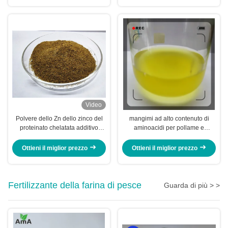
Video
Polvere dello Zn dello zinco del
mangimi ad alto contenuto di
proteinato chelatata additivo
aminoacidi per pollame e
alimentare con proteina grezza
bestiame
per il cilindro preriscaldatore
Ottieni il miglior prezzo
Ottieni il miglior prezzo
Fertilizzante della farina di pesce
Guarda di più > >