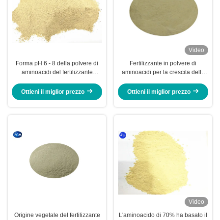
Video
Forma pH 6 - 8 della polvere di
Fertilizzante in polvere di
aminoacidi del fertilizzante
aminoacidi per la crescita delle
organico 65% dell'azoto di
colture PH 4-6 come
origine vegetale alta
condizionatore alcalino del suolo
Ottieni il miglior prezzo
Ottieni il miglior prezzo
Video
Origine vegetale del fertilizzante
L'aminoacido di 70% ha basato il