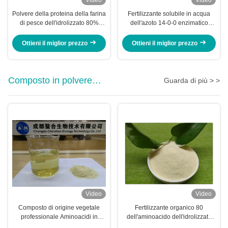
Polvere della proteina della farina
Fertilizzante solubile in acqua
di pesce dell'idrolizzato 80%
dell'azoto 14-0-0 enzimatico
estratta dalla borsa 50lb del
animale della polvere
merluzzo (15-1-1)
dell'aminoacido della proteina
Ottieni il miglior prezzo
Ottieni il miglior prezzo
Composto in polvere
Guarda di più > >
dell'amminoacido
Video
Video
Composto di origine vegetale
Fertilizzante organico 80
professionale Aminoacidi in
dell'aminoacido dell'idrolizzato
polvere 70% concime biologico
della proteina di soia