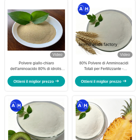
Video
Video
Polvere giallo-chiaro
80% Polvere di Amminoacidi
dell'aminoacido 80% di idrolisi
Totali per Fertilizzante -
della proteina di soia
Fertilizzante a base di
amminoacidi proteici di mais
Ottieni il miglior prezzo
Ottieni il miglior prezzo
100% idrosolubile e non OGM