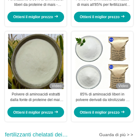
liberi da proteine di mais -
di mais all'85% per fertilizzanti
stimolante di crescita delle piante
agricoli
100% idrosolubile
Ottieni il miglior prezzo
Ottieni il miglior prezzo
Video
Video
Polvere di aminoacidi estratti
85% di aminoacidi liberi in
dalla fonte di proteine ​​del mais
polvere derivati da idrolizzato di
all'85% con processo di idrolisi
proteine di mais fermentate per
enzimatica
fertilizzanti vegetali
Ottieni il miglior prezzo
Ottieni il miglior prezzo
fertilizzanti chelatati dei
Guarda di più > >