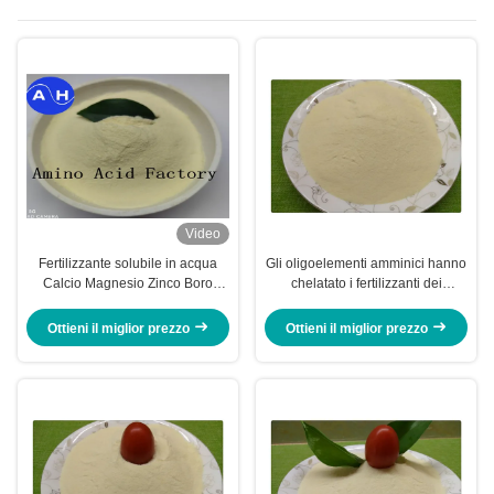
micronutrienti
Video
Fertilizzante solubile in acqua
Gli oligoelementi amminici hanno
Calcio Magnesio Zinco Boro
chelatato i fertilizzanti dei
Molibdeno Per Peperoni Colorati
micronutrienti, fertilizzante
fogliare organico
Ottieni il miglior prezzo
Ottieni il miglior prezzo