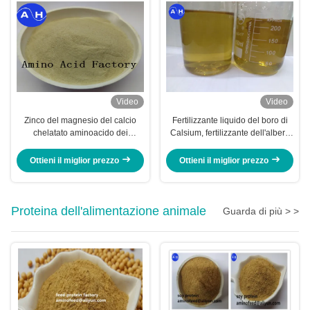
Video
Video
Zinco del magnesio del calcio
Fertilizzante liquido del boro di
chelatato aminoacido dei
Calsium, fertilizzante dell'albero
micronutrienti degli spray fogliari
da frutto con gli aminoacidi in
dei banani
piante
Ottieni il miglior prezzo
Ottieni il miglior prezzo
Proteina dell'alimentazione animale
Guarda di più > >