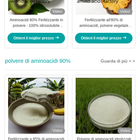
Video
Video
Aminoacidi 80% Fertilizzante in
Fertilizzante all'80% di
polvere - 100% idrosolubile
aminoacidi, polvere vegetale
Origine vegetale con 80% di
idrosolubile al 100% per
aminoacidi totali
l'agricoltura biologica
Ottieni il miglior prezzo
Ottieni il miglior prezzo
polvere di aminoacidi 90%
Guarda di più > >
Video
Video
Fertilizzante a 85% di aminoacidi
Polvere di aminoacidi idrolizzati