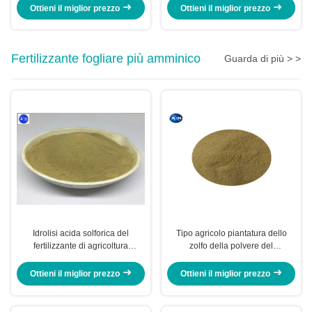
For Fruit Trees
Ottieni il miglior prezzo
Ottieni il miglior prezzo
Fertilizzante fogliare più amminico
Guarda di più > >
Idrolisi acida solforica del
Tipo agricolo piantatura dello
fertilizzante di agricoltura
zolfo della polvere del
dell'aminoacido senza cloro per i
fertilizzante dell'aminoacido di
raccolti di Tabacco
Tabacco
Ottieni il miglior prezzo
Ottieni il miglior prezzo