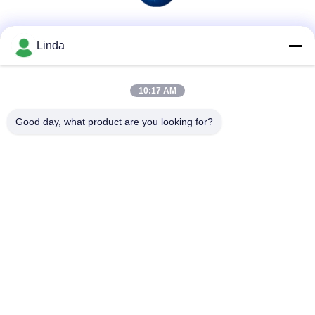
Mezzi sociali
Linda
10:17 AM
Contatto rapido
Good day, what product are you looking for?
Telefono
86-136-99415698
E-mail
cdaohe88@aliyun.com
Indirizzo
4-502, viale di No.8 Yingbin, distretto di Jinniu, Chengdu,
Sichuan, Cina
Politica sulla privacy
|
Mappa del sito