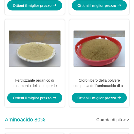
Ottieni il miglior prezzo
Ottieni il miglior prezzo
Fertilizzante organico di
Cloro libero della polvere
trattamento del suolo per le
composta dell'aminoacido di aa
verdure con nutrizione di
40 con la fonte animale per la
aminoacidi
patata
Ottieni il miglior prezzo
Ottieni il miglior prezzo
Aminoacido 80%
Guarda di più > >