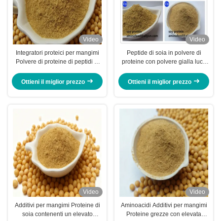
Video
Video
Integratori proteici per mangimi
Peptide di soia in polvere di
Polvere di proteine ​​di peptidi di
proteine con polvere gialla luce
soia idrolizzata con proteina
Digeribilità della pepsina
grezza al 50% Fabbrica di
superiore al 90%
Ottieni il miglior prezzo
Ottieni il miglior prezzo
fragranze di soia
Video
Video
Additivi per mangimi Proteine di
Aminoacidi Additivi per mangimi
soia contenenti un elevato
Proteine grezze con elevata