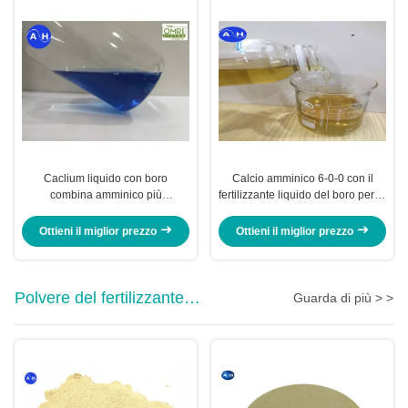
Caclium liquido con boro
Calcio amminico 6-0-0 con il
combina amminico più
fertilizzante liquido del boro per le
fertilizzante fogliare su
verdure nel giallo
aminoacido basato
Ottieni il miglior prezzo
Ottieni il miglior prezzo
Polvere del fertilizzante
Guarda di più > >
dell'aminoacido