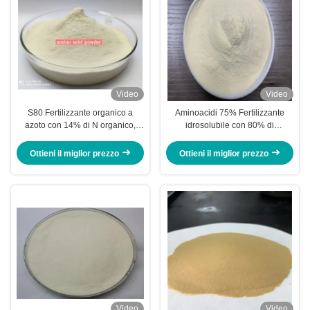
Video
Video
S80 Fertilizzante organico a
Aminoacidi 75% Fertilizzante
azoto con 14% di N organico,
idrosolubile con 80% di
100% solubile e 85% di
Aminoacidi totali, 13% di Azoto e
aminoacidi totali per una migliore
100% di Solubilità
Ottieni il miglior prezzo
Ottieni il miglior prezzo
crescita delle piante
Video
Video