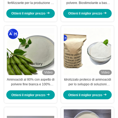
fertilizzante per la produzione di
polvere. Biostimolante a base
spray, fertilizzanti e fertilizzanti
vegetale 100% idrosolubile.
liquidi
Ottieni il miglior prezzo
Ottieni il miglior prezzo
Video
Video
Aminoacidi al 80% con aspetto di
Idrolizzato proteico di aminoacidi
polvere fine bianca e 100%
per lo sviluppo di soluzioni
solubilità in acqua per un'efficace
agricole sostenibili
nutrizione delle colture
Ottieni il miglior prezzo
Ottieni il miglior prezzo