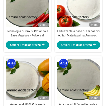
Video
Video
Tecnologia di Idrolisi Profonda a
Fertilizzante a base di aminoacidi
Base Vegetale - Polvere di
fogliari Materia prima Aminoacidi
Aminoacidi 80 per la Produzione
80% Polvere 100%
di Fertilizzanti Liquidi e Fogliari
Fermentazione idrosolubile Fonte
Ottieni il miglior prezzo
Ottieni il miglior prezzo
per uso fogliare e fertigazione
Video
Video
Aminoacidi 80% Polvere di
Aminoacidi 80% fertilizzante in