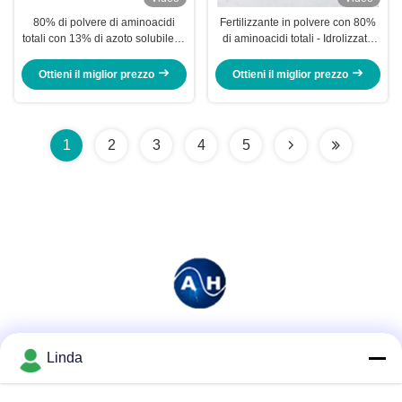
80% di polvere di aminoacidi
Fertilizzante in polvere con 80%
totali con 13% di azoto solubile in
di aminoacidi totali - Idrolizzato
acqua per stimolare la crescita
solubile in acqua al 100% da
delle radici per il concime
farina di soia non OGM
Ottieni il miglior prezzo
Ottieni il miglior prezzo
agricolo
1
2
3
4
5
Mezzi sociali
Linda