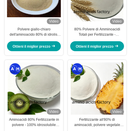
Video
Video
Polvere giallo-chiaro
80% Polvere di Amminoacidi
dell'aminoacido 80% di idrolisi
Totali per Fertilizzante -
della proteina di soia
Fertilizzante a base di
amminoacidi proteici di mais
Ottieni il miglior prezzo
Ottieni il miglior prezzo
100% idrosolubile e non OGM
Video
Video
Aminoacidi 80% Fertilizzante in
Fertilizzante all'80% di
polvere - 100% idrosolubile
aminoacidi, polvere vegetale
Origine vegetale con 80% di
idrosolubile al 100% per