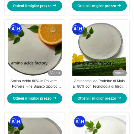
aminoacidi totali
l'agricoltura biologica
Ottieni il miglior prezzo
Ottieni il miglior prezzo
Video
Video
Amino Acido 80% in Polvere -
Aminoacidi da Proteine di Mais
Polvere Fine Bianco Sporco
all'80% con Tecnologia di Idrolisi
Solubile al 100% in Acqua con
Profonda, 100% Solubili in Acqua
12% di Azoto Organico per la
e da Fonte Non OGM
Ottieni il miglior prezzo
Ottieni il miglior prezzo
Nutrizione delle Colture