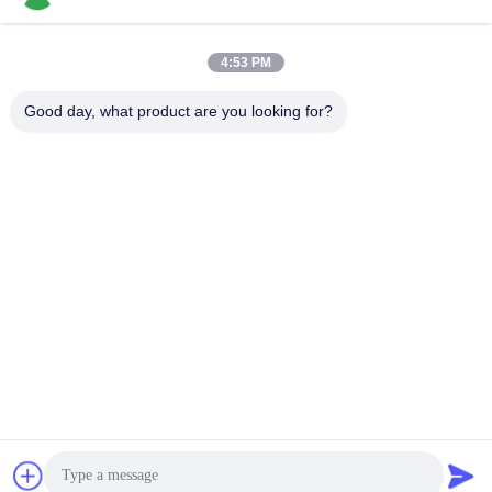
4:53 PM
Contatto rapido
Good day, what product are you looking for?
Telefono
86-136-99415698
E-mail
cdaohe88@aliyun.com
Indirizzo
4-502, viale di No.8 Yingbin, distretto di Jinniu, Chengdu,
Sichuan, Cina
Politica sulla privacy
|
Mappa del sito
La Cina va bene. Qualità Fertilizzante del liquido dell'aminoacido
Fornitore. 2019-2026 Chengdu Chelation Biology Technology
Co., Ltd. Tutti. Tutti i diritti riservati.