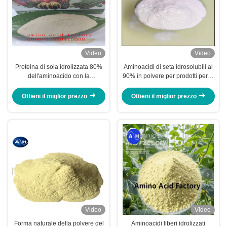
Video
Video
Proteina di soia idrolizzata 80%
Aminoacidi di seta idrosolubili al
dell'aminoacido con la
90% in polvere per prodotti per la
registrazione di PORTATA
cura dei capelli
Ottieni il miglior prezzo
Ottieni il miglior prezzo
Video
Video
Forma naturale della polvere del
Aminoacidi liberi idrolizzati