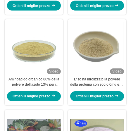
di pianta 18 generi di fonte di
della pianta della Spagna che
Ottieni il miglior prezzo
Ottieni il miglior prezzo
verdure idrolizzata singolo
promuove forte crescita sana
aminoacido
Video
Video
Aminoacido organico 80% della
L'iso ha idrolizzato la polvere
polvere dell'azoto 13% per i
della proteina con sodio 0mg ed il
cereali delle verdure
carboidrato totale di 7%
Ottieni il miglior prezzo
Ottieni il miglior prezzo