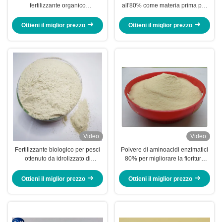
fertilizzante organico
all'80% come materia prima per
dell'aminoacido per l'impianto di
la produzione di fertilizzanti
irrigazione delle piante
organici
Ottieni il miglior prezzo
Ottieni il miglior prezzo
Video
Video
Fertilizzante biologico per pesci
Polvere di aminoacidi enzimatici
ottenuto da idrolizzato di
80% per migliorare la fioritura
merluzzo bianco
delle piante biologiche
Ottieni il miglior prezzo
Ottieni il miglior prezzo