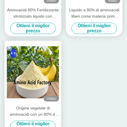
Video
Video
Aminoacidi 80% Fertilizzante
Liquido a 80% di aminoacidi
idrolizzato liquido con
liberi come materia prima
aminoacidi liberi ≥ 750 g/l
per la produzione di
Ottieni il miglior
Ottieni il miglior
Azoto totale ≥ 12,0% e alta
fertilizzanti idrosolubili
prezzo
prezzo
solubilità per l'agricoltura
biologica
Video
Origine vegetale di
aminoacidi con un 80% di
aminoacidi liberi
Ottieni il miglior