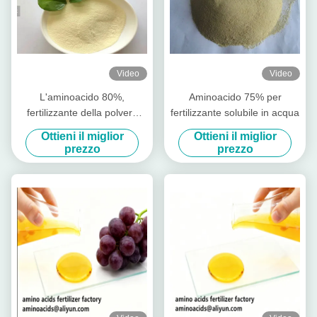
Video
Video
L'aminoacido 80%,
Aminoacido 75% per
fertilizzante della polvere
fertilizzante solubile in acqua
dell'agricoltura
Ottieni il miglior
Ottieni il miglior
dell'aminoacido stimola la
prezzo
prezzo
crescita della radice