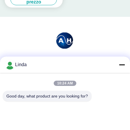
prezzo
Mezzi sociali
Linda
10:24 AM
Contatto rapido
Good day, what product are you looking for?
Telefono
86-136-99415698
E-mail
cdaohe88@aliyun.com