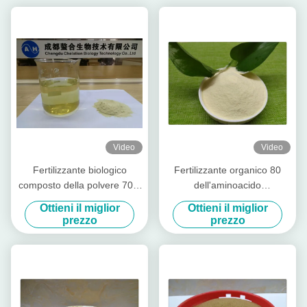
Video
Video
Fertilizzante biologico
Fertilizzante organico 80
composto della polvere 70%
dell'aminoacido
dell'aminoacido estratto
dell'idrolizzato della proteina
Ottieni il miglior
Ottieni il miglior
pianta professionale
di soia
prezzo
prezzo