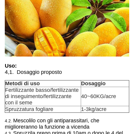
Uso:
4,1. Dosaggio proposto
Metodi di uso
Dosaggio
Fertilizzante basso/fertilizzante
di inseguimento/fertilizzante
40~60KG/acre
con il seme
Spruzzatura fogliare
1-3kg/acre
Mescolilo con gli antiparassitari, che
4.2.
miglioreranno la funzione a vicenda
Spruzzila prego prima di 10am o dopo le 4 del
4.3.