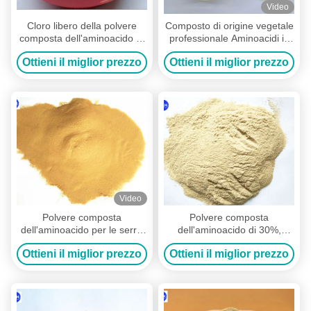
Video
Cloro libero della polvere
Composto di origine vegetale
composta dell'aminoacido di
professionale Aminoacidi in
aa 40 con la fonte animale
polvere 70% concime
Ottieni il miglior prezzo
Ottieni il miglior prezzo
per la patata
biologico
Video
Polvere composta
Polvere composta
dell'aminoacido per le serre
dell'aminoacido di 30%,
degli ortaggi da frutto
polvere dell'aminoacido per i
Ottieni il miglior prezzo
Ottieni il miglior prezzo
raccolti di piante