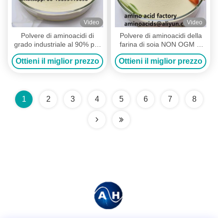
Video
Video
Polvere di aminoacidi di
Polvere di aminoacidi della
grado industriale al 90% per
farina di soia NON OGM al
la tolleranza allo stress nelle
90% per agricoltura biologica
Ottieni il miglior prezzo
Ottieni il miglior prezzo
colture
1
2
3
4
5
6
7
8