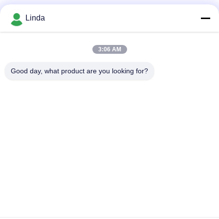
Mezzi sociali
Linda
3:06 AM
Contatto rapido
Good day, what product are you looking for?
Telefono
86-136-99415698
E-mail
cdaohe88@aliyun.com
Indirizzo
4-502, viale di No.8 Yingbin, distretto di Jinniu, Chengdu,
Sichuan, Cina
Politica sulla privacy
|
Mappa del sito
La Cina va bene. Qualità Fertilizzante del liquido dell'aminoacido