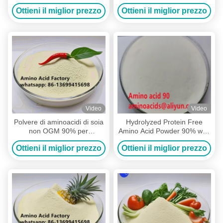
rendimento della polvere
farina di soia per la salute e
Ottieni il miglior prezzo
Ottieni il miglior prezzo
della proteina
la produttività ottimale delle
dell'aminoacido
piante
Video
Video
Polvere di aminoacidi di soia
Hydrolyzed Protein Free
non OGM 90% per
Amino Acid Powder 90% with
agricoltura biologica
PH 4-6 and 100% Water
Ottieni il miglior prezzo
Ottieni il miglior prezzo
Soluble for Anti-drought
Agriculture