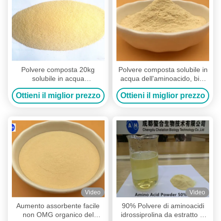
Polvere composta 20kg
Polvere composta solubile in
solubile in acqua
acqua dell'aminoacido, bio-
organico/borsa
fertilizzante organico
Ottieni il miglior prezzo
Ottieni il miglior prezzo
dell'aminoacido di agricoltura
composto
Video
Video
Aumento assorbente facile
90% Polvere di aminoacidi
non OMG organico del
idrossiprolina da estratto di