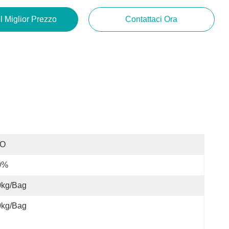
Il Miglior Prezzo
Contattaci Ora
SO
0%
0kg/bag
0kg/bag