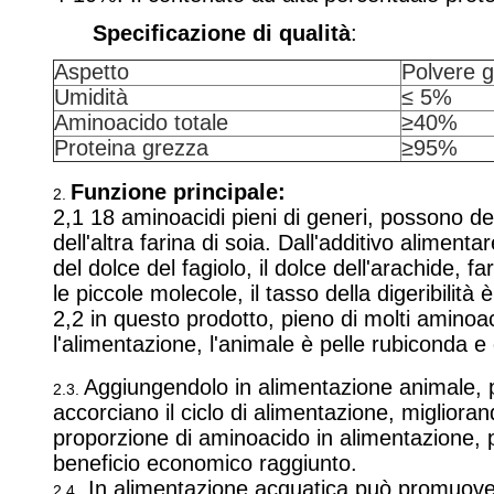
Specificazione di qualità
:
Aspetto
Polvere g
Umidità
≤ 5%
Aminoacido totale
≥40%
Proteina grezza
≥95%
Funzione principale:
2.
2,1 18 aminoacidi pieni di generi, possono d
dell'altra farina di soia. Dall'additivo alime
del dolce del fagiolo, il dolce dell'arachide,
le piccole molecole, il tasso della digeribilità
2,2 in questo prodotto, pieno di molti aminoaci
l'alimentazione, l'animale è pelle rubiconda e 
Aggiungendolo in alimentazione animale, pu
2.3.
accorciano il ciclo di alimentazione, migliora
proporzione di aminoacido in alimentazione, pu
beneficio economico raggiunto.
In alimentazione acquatica può promuovere 
2.4 .