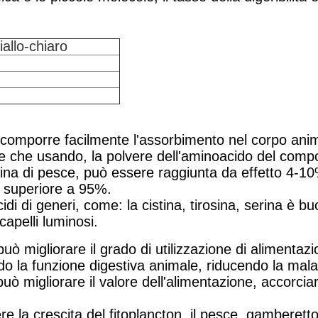
iallo-chiaro
ecomporre facilmente l'assorbimento nel corpo anim
ntare che usando, la polvere dell'aminoacido del com
 farina di pesce, può essere raggiunta da effetto 4-1
 è superiore a 95%.
di di generi, come: la cistina, tirosina, serina è bu
capelli luminosi.
ò migliorare il grado di utilizzazione di alimentazi
ndo la funzione digestiva animale, riducendo la malat
ò migliorare il valore dell'alimentazione, accorciar
la crescita del fitoplancton. il pesce, gamberetto,