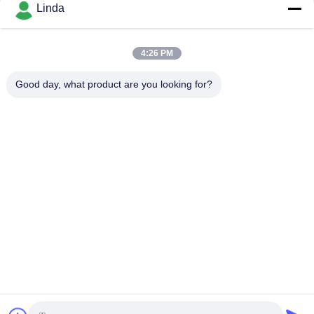
Mezzi sociali
Linda
4:26 PM
Contatto rapido
Good day, what product are you looking for?
Telefono
86-136-99415698
E-mail
cdaohe88@aliyun.com
Indirizzo
4-502, viale di No.8 Yingbin, distretto di Jinniu, Chengdu,
Sichuan, Cina
Politica sulla privacy
|
Mappa del sito
La Cina va bene. Qualità Fertilizzante del liquido dell'aminoacido
Fornitore. 2019-2026 Chengdu Chelation Biology Technology