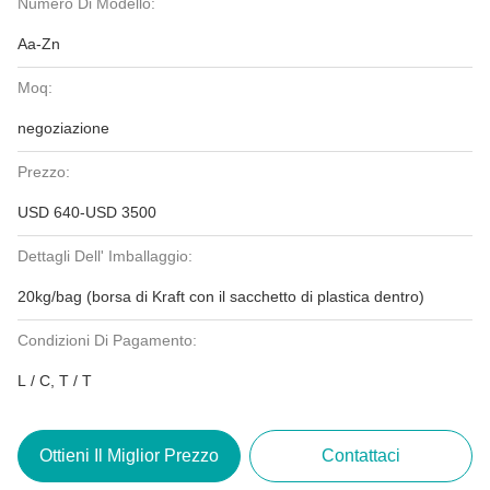
Numero Di Modello:
Aa-Zn
Moq:
negoziazione
Prezzo:
USD 640-USD 3500
Dettagli Dell' Imballaggio:
20kg/bag (borsa di Kraft con il sacchetto di plastica dentro)
Condizioni Di Pagamento:
L / C, T / T
Ottieni Il Miglior Prezzo
Contattaci