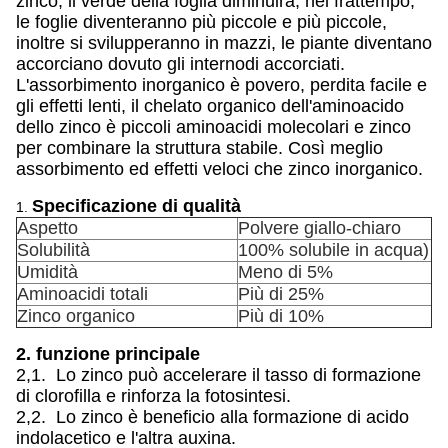
zinco, il verde della foglia diminuirà, nel frattempo,
le foglie diventeranno più piccole e più piccole,
inoltre si svilupperanno in mazzi, le piante diventano
accorciano dovuto gli internodi accorciati.
L'assorbimento inorganico è povero, perdita facile e
gli effetti lenti, il chelato organico dell'aminoacido
dello zinco è piccoli aminoacidi molecolari e zinco
per combinare la struttura stabile. Così meglio
assorbimento ed effetti veloci che zinco inorganico.
Specificazione di qualità
1.
Aspetto
Polvere giallo-chiaro
Solubilità
100% solubile in acqua)
Umidità
Meno di 5%
Aminoacidi totali
Più di 25%
Zinco organico
Più di 10%
2. funzione principale
2,1. Lo zinco può accelerare il tasso di formazione
di clorofilla e rinforza la fotosintesi.
2,2. Lo zinco è beneficio alla formazione di acido
indolacetico e l'altra auxina.