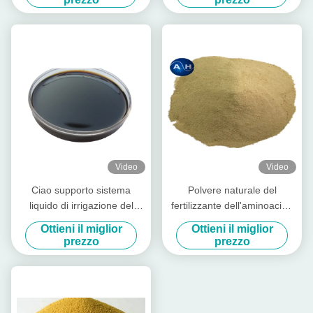
Video
Video
Ciao supporto sistema
Polvere naturale del
liquido di irrigazione del
fertilizzante dell'aminoacido
fertilizzante di pianta di
per il magnesio del chelato
Ottieni il miglior
Ottieni il miglior
aminoacidi dell'azoto
di crescita di piante
prezzo
prezzo