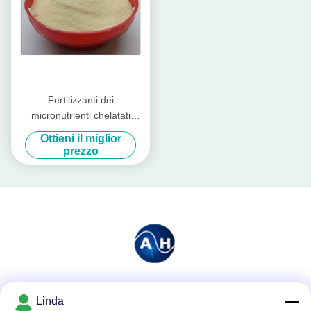
Fertilizzanti dei
micronutrienti chelatati
aminoacido eccellente del
Ottieni il miglior
potassio con le proteine
prezzo
idrolizzate
Mezzi sociali
Linda