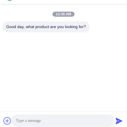
12:36 AM
Contatto rapido
Good day, what product are you looking for?
Telefono
86-136-99415698
E-mail
cdaohe88@aliyun.com
Indirizzo
4-502, viale di No.8 Yingbin, distretto di Jinniu, Chengdu,
Sichuan, Cina
Politica sulla privacy
|
Mappa del sito
La Cina va bene. Qualità Fertilizzante del liquido dell'aminoacido
Fornitore. 2019-2026 Chengdu Chelation Biology Technology
Co., Ltd. Tutti. Tutti i diritti riservati.