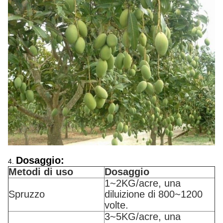
Dosaggio:
4.
Metodi di uso
Dosaggio
1~2KG/acre, una
Spruzzo
diluizione di 800~1200
volte.
3~5KG/acre, una