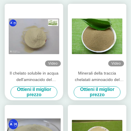
Video
Video
Il chelato solubile in acqua
Minerali della traccia
dell'aminoacido del
chelatati aminoacido del
magnesio dello zinco del
potassio di 40% per la
Ottieni il miglior
Ottieni il miglior
boro spolverizza liberamente
piantatura della banana
prezzo
prezzo