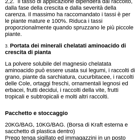
2,2. Il tasso di applicazione dipenderà dal raccolto,
dalla fase della crescita e dalla severità della
carenza. Il massimo ha raccomandato i tassi è per
le piante mature e 100%. Riduca i tassi
proporzionalmente quando spruzzano le più piccole
piante.
Portata dei minerali chelatati aminoacido di
3.
crescita di pianta
La polvere solubile del magnesio chelatata
aminoacido può essere usata sui legumi, i raccolti di
grano, piante da sarchiatura, cucurbitacee, i raccolti
delle Cole, ortaggi freschi, ornamentali legnosi ed
erbacei, frutti decidui, i raccolti della vite, frutti
tropicali e subtropicali e molti altri raccolti.
Pacchetto e stoccaggio
20KG/BAG, 10KG/BAG. (Borsa di Kraft esterna e
sacchetto di plastica dentro)
Prego tenga sigillato ed immagazzini in un posto