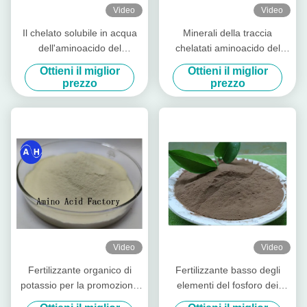
Video
Video
Il chelato solubile in acqua
Minerali della traccia
dell'aminoacido del
chelatati aminoacido del
magnesio dello zinco del
potassio di 40% per la
Ottieni il miglior
Ottieni il miglior
boro spolverizza liberamente
piantatura della banana
prezzo
prezzo
Video
Video
Fertilizzante organico di
Fertilizzante basso degli
potassio per la promozione
elementi del fosforo dei
della colorazione della frutta
minerali chelatato