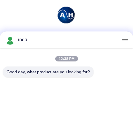
Mezzi sociali
Linda
12:38 PM
Contatto rapido
Good day, what product are you looking for?
Telefono
86-136-99415698
E-mail
cdaohe88@aliyun.com
Indirizzo
4-502, viale di No.8 Yingbin, distretto di Jinniu, Chengdu,
Sichuan, Cina