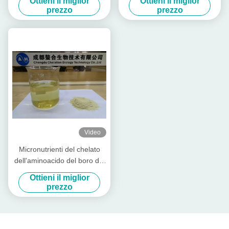
Ottieni il miglior
Ottieni il miglior
aminoacido solubile della
prezzo
prezzo
polvere
Video
Micronutrienti del chelato
dell'aminoacido del boro del
molibdeno nei campi di
Ottieni il miglior
agricoltura
prezzo