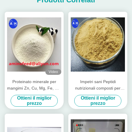
Video
Proteinato minerale per
Impetri sani Peptidi
mangimi Zn, Cu, Mg, Fe, Co,
nutrizionali composti per
Se forma
animali da allevamento
Ottieni il miglior
Ottieni il miglior
Mucca suinetto
prezzo
prezzo