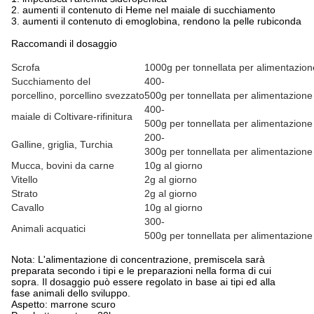
2. aumenti il contenuto di Heme nel maiale di succhiamento
3. aumenti il contenuto di emoglobina, rendono la pelle rubiconda
Raccomandi il dosaggio
Scrofa
1000g per tonnellata per alimentazione
Succhiamento del
400-
porcellino, porcellino svezzato
500g per tonnellata per alimentazione 
400-
maiale di Coltivare-rifinitura
500g per tonnellata per alimentazione 
200-
Galline, griglia, Turchia
300g per tonnellata per alimentazione 
Mucca, bovini da carne
10g al giorno
Vitello
2g al giorno
Strato
2g al giorno
Cavallo
10g al giorno
300-
Animali acquatici
500g per tonnellata per alimentazione 
Nota: L'alimentazione di concentrazione, premiscela sarà
preparata secondo i tipi e le preparazioni nella forma di cui
sopra. Il dosaggio può essere regolato in base ai tipi ed alla
fase animali dello sviluppo.
Aspetto: marrone scuro