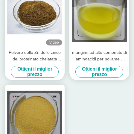
Video
Polvere dello Zn dello zinco
mangimi ad alto contenuto di
del proteinato chelatata
aminoacidi per pollame e
additivo alimentare con
bestiame
Ottieni il miglior
Ottieni il miglior
proteina grezza per il cilindro
prezzo
prezzo
preriscaldatore