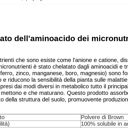
ato dell'aminoacido dei micronutr
trienti che sono esiste come l'anione e catione, dis
 i micronutrienti è stato chelatato dagli aminoacidi 
 ferro, zinco, manganese, boro, magnesio) sono fond
e riducono la sensibilità della pianta sulle malattie
presi dai modi diversi in metabolico tutto il princi
utti che mettono e che maturano. Questo prodotto ass
o della struttura del suolo, promuovente produzion
to
Polvere di Brown
lità)
100% solubile in 