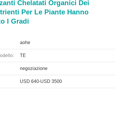
izzanti Chelatati Organici Dei
trienti Per Le Piante Hanno
to I Gradi
aohe
odello:
TE
negoziazione
USD 640-USD 3500