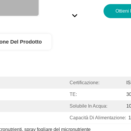
Ottieni 
ione Del Prodotto
Certificazione:
I
TE:
3
Solubile In Acqua:
1
Capacità Di Alimentazione:
1
cronutrienti
, 
spray fogliare del micronutriente