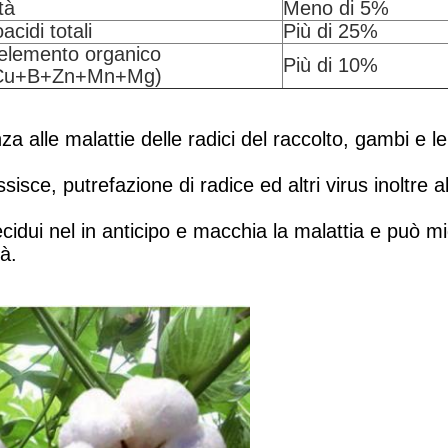
tà
Meno di 5%
cidi totali
Più di 25%
elemento organico
Più di 10%
Cu+B+Zn+Mn+Mg)
a alle malattie delle radici del raccolto, gambi e le
sisce, putrefazione di radice ed altri virus inoltre 
decidui nel in anticipo e macchia la malattia e può mig
à.