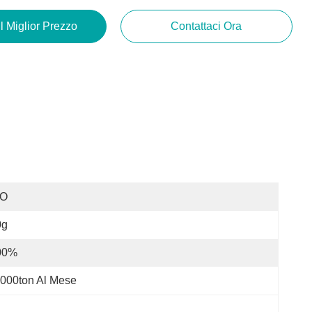
Il Miglior Prezzo
Contattaci Ora
SO
0g
00%
000ton Al Mese