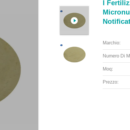
I Fertil
Micronu
Notifica
Marchio:
Numero Di M
Moq:
Prezzo: