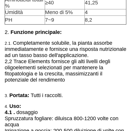
≥40
41,25
%
Umidità
Meno di 5%
4
PH
7~9
8,2
2.
Funzione principale:
Completamente solubile, la pianta assorbe
2.1.
immediatamente e fornisce una risposta nutrizionale
ad un tasso basso dell'applicazione.
2,2 Trace Elements fornisce gli alti livelli degli
oligoelementi selezionati per mantenere la
fitopatologia e la crescita, massimizzanti il
potenziale del rendimento
Portata:
Tutti i raccolti.
3.
Uso:
4.
4.1 .
dosaggio
Spruzzatura fogliare: diluisca 800-1200 volte con
acqua
Irrigazione a goccia: 200-500 diluizione di volte con