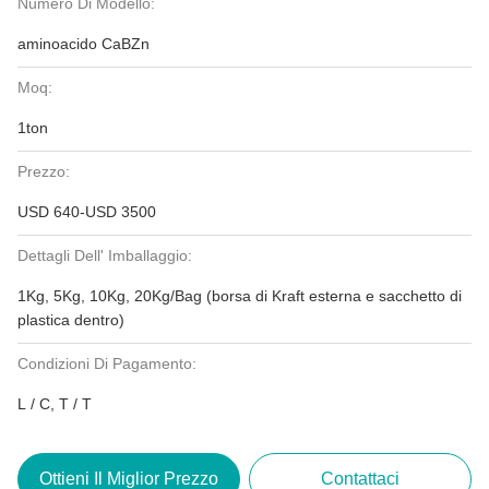
Numero Di Modello:
aminoacido CaBZn
Moq:
1ton
Prezzo:
USD 640-USD 3500
Dettagli Dell' Imballaggio:
1Kg, 5Kg, 10Kg, 20Kg/Bag (borsa di Kraft esterna e sacchetto di
plastica dentro)
Condizioni Di Pagamento:
L / C, T / T
Ottieni Il Miglior Prezzo
Contattaci