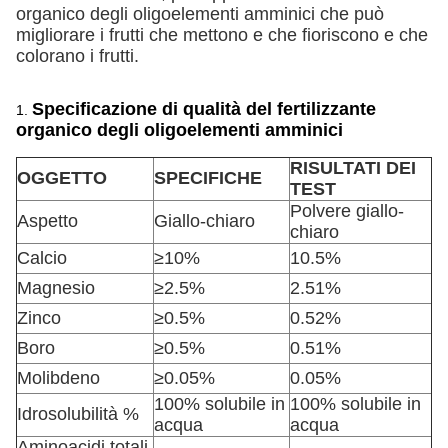
organico degli oligoelementi amminici che può
migliorare i frutti che mettono e che fioriscono e che
colorano i frutti.
Specificazione di qualità del fertilizzante
1.
organico degli oligoelementi amminici
RISULTATI DEI
OGGETTO
SPECIFICHE
TEST
Polvere giallo-
Aspetto
Giallo-chiaro
chiaro
Calcio
≥10%
10.5%
Magnesio
≥2.5%
2.51%
Zinco
≥0.5%
0.52%
Boro
≥0.5%
0.51%
Molibdeno
≥0.05%
0.05%
100% solubile in
100% solubile in
Idrosolubilità %
acqua
acqua
Aminoacidi totali