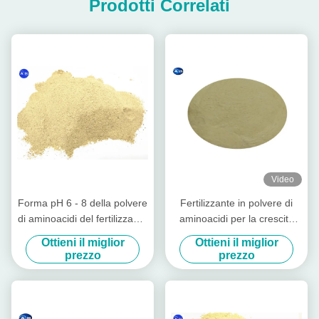
Prodotti Correlati
Video
Forma pH 6 - 8 della polvere
Fertilizzante in polvere di
di aminoacidi del fertilizzante
aminoacidi per la crescita
organico 65% dell'azoto di
delle colture PH 4-6 come
Ottieni il miglior
Ottieni il miglior
origine vegetale alta
condizionatore alcalino del
prezzo
prezzo
suolo