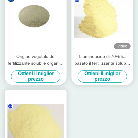
Video
Origine vegetale del
L'aminoacido di 70% ha
fertilizzante solubile organico
basato il fertilizzante solubile
giallo-chiaro tutta la
in acqua del fertilizzante
Ottieni il miglior
Ottieni il miglior
piantatura dei raccolti
100%
prezzo
prezzo