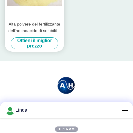
Alta polvere del fertilizzante
dell'aminoacido di solubilità,
aminoacido 50% di
Ottieni il miglior
agricoltura
prezzo
Mezzi sociali
Linda
10:16 AM