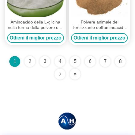
Aminoacido della L-glicina
Polvere animale del
nella forma della polvere con
fertilizzante dell'aminoacido
lo spray fogliare dell'azoto
dell'estratto per il tipo del
Ottieni il miglior prezzo
Ottieni il miglior prezzo
18-0-0 organico
cloruro di ammonio delle
piante
1
2
3
4
5
6
7
8