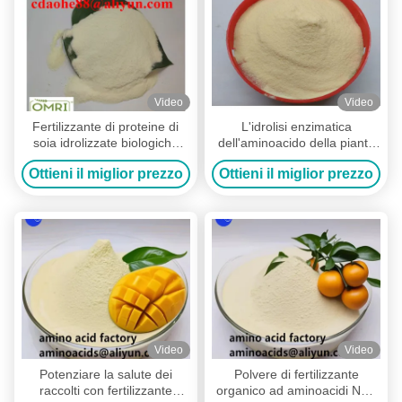
Video
Video
Fertilizzante di proteine di
L'idrolisi enzimatica
soia idrolizzate biologiche
dell'aminoacido della pianta
certificate in polvere di
della polvere a base di
Ottieni il miglior prezzo
Ottieni il miglior prezzo
aminoacidi 90% per la
proteine del fertilizzante ha
nutrizione di origine vegetale
estratto
Video
Video
Potenziare la salute dei
Polvere di fertilizzante
raccolti con fertilizzante
organico ad aminoacidi NPK