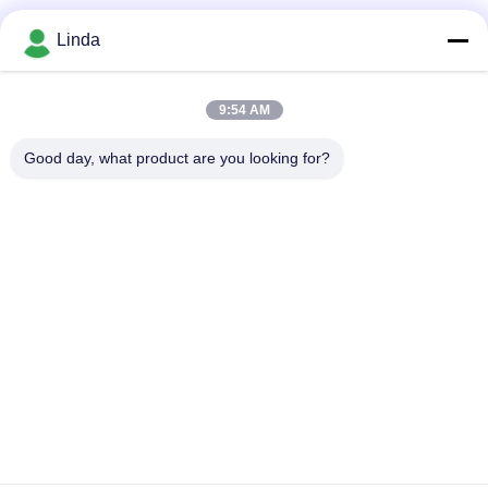
Mezzi sociali
Linda
9:54 AM
Contatto rapido
Good day, what product are you looking for?
Telefono
86-136-99415698
E-mail
cdaohe88@aliyun.com
Indirizzo
4-502, viale di No.8 Yingbin, distretto di Jinniu, Chengdu,
Sichuan, Cina
Politica sulla privacy
|
Mappa del sito
La Cina va bene. Qualità Fertilizzante del liquido dell'aminoacido