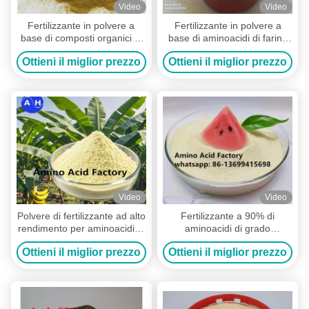
Video
Video
Fertilizzante in polvere a
Fertilizzante in polvere a
base di composti organici di
base di aminoacidi di farina
aminoacidi 30% 40% 45%
di soia non OGM per uso
Ottieni il miglior prezzo
Ottieni il miglior prezzo
50% 60% 70% 80%
vegetale
Video
Video
Polvere di fertilizzante ad alto
Fertilizzante a 90% di
rendimento per aminoacidi al
aminoacidi di grado
90% per gli aminoacidi
industriale in polvere per le
Ottieni il miglior prezzo
Ottieni il miglior prezzo
essenziali e la tolleranza allo
colture Amino Plus
stress nelle colture
Fertilizzante fogliare ad alta
efficienza e tolleranza allo
stress