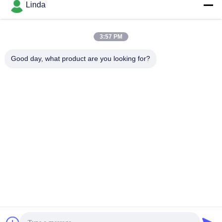
Mezzi sociali
Linda
3:57 PM
Contatto rapido
Good day, what product are you looking for?
Telefono
86-136-99415698
E-mail
cdaohe88@aliyun.com
Indirizzo
4-502, viale di No.8 Yingbin, distretto di Jinniu, Chengdu,
Sichuan, Cina
Politica sulla privacy
|
Mappa del sito
La Cina va bene. Qualità Fertilizzante del liquido dell'aminoacido
Fornitore. 2019-2026 Chengdu Chelation Biology Technology