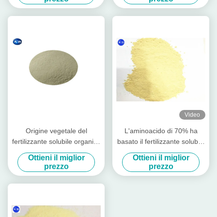
suolo
Video
Origine vegetale del
L'aminoacido di 70% ha
fertilizzante solubile organico
basato il fertilizzante solubile
giallo-chiaro tutta la
in acqua del fertilizzante
Ottieni il miglior
Ottieni il miglior
piantatura dei raccolti
100%
prezzo
prezzo