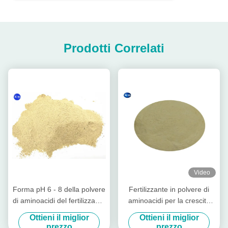
Prodotti Correlati
Video
Forma pH 6 - 8 della polvere
Fertilizzante in polvere di
di aminoacidi del fertilizzante
aminoacidi per la crescita
organico 65% dell'azoto di
delle colture PH 4-6 come
Ottieni il miglior
Ottieni il miglior
origine vegetale alta
condizionatore alcalino del
prezzo
prezzo