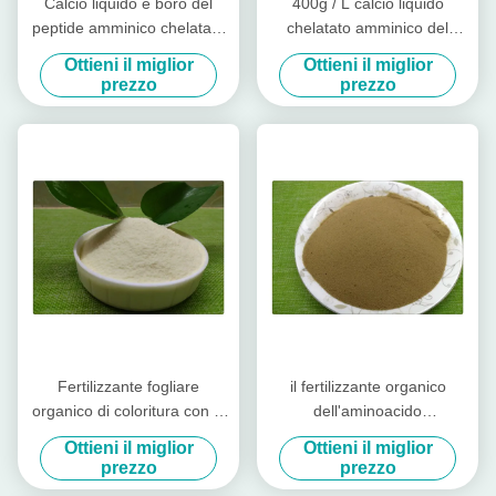
Calcio liquido e boro del
400g / L calcio liquido
peptide amminico chelatato
chelatato amminico del
fertilizzante solubile in acqua
fertilizzante organico
Ottieni il miglior
Ottieni il miglior
della carrozza di AAL
dell'aminoacido con boro
prezzo
prezzo
Fertilizzante fogliare
il fertilizzante organico
organico di coloritura con la
dell'aminoacido
fenilalanina dell'aminoacido
dell'imballaggio 20kg,
Ottieni il miglior
Ottieni il miglior
e la L - metionina
aminoacido ha chelatato la
prezzo
prezzo
polvere degli oligoelementi