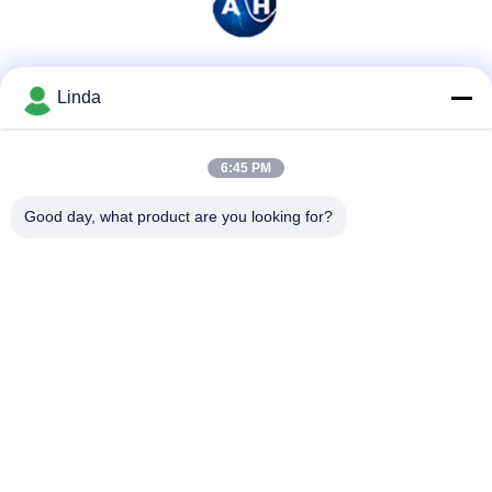
Mezzi sociali
Linda
6:45 PM
Contatto rapido
Good day, what product are you looking for?
Telefono
86-136-99415698
E-mail
cdaohe88@aliyun.com
Indirizzo
4-502, viale di No.8 Yingbin, distretto di Jinniu, Chengdu,
Sichuan, Cina