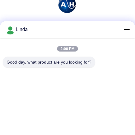
Mezzi sociali
Linda
2:00 PM
Contatto rapido
Good day, what product are you looking for?
Telefono
86-136-99415698
E-mail
cdaohe88@aliyun.com
Indirizzo
4-502, viale di No.8 Yingbin, distretto di Jinniu, Chengdu,
Sichuan, Cina