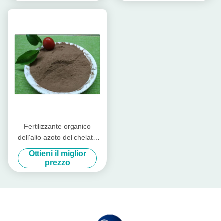
Fertilizzante organico
dell'alto azoto del chelato
dell'aminoacido del
Ottieni il miglior
molibdeno per gli alberi da
prezzo
frutto