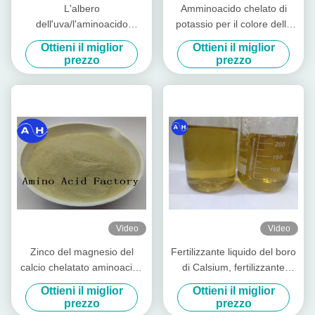
L'albero
Amminoacido chelato di
dell'uva/l'aminoacido
potassio per il colore della
organico del fertilizzante
frutta che promuove lo
Ottieni il miglior
Ottieni il miglior
albero da frutto ha chelatato
sviluppo del colore rosso
prezzo
prezzo
i minerali
Video
Video
Zinco del magnesio del
Fertilizzante liquido del boro
calcio chelatato aminoacido
di Calsium, fertilizzante
dei micronutrienti degli spray
dell'albero da frutto con gli
Ottieni il miglior
Ottieni il miglior
fogliari dei banani
aminoacidi in piante
prezzo
prezzo