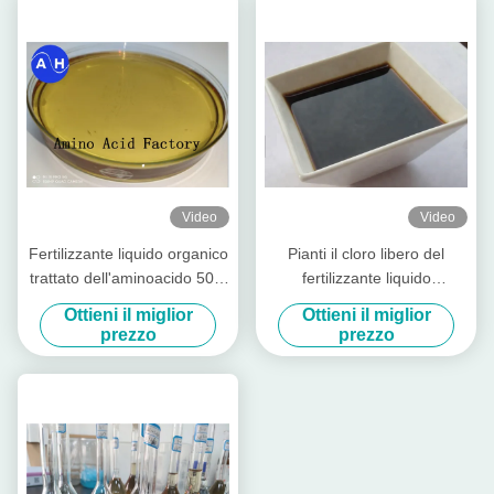
Video
Video
Fertilizzante liquido organico
Pianti il cloro libero del
trattato dell'aminoacido 50%
fertilizzante liquido
di idrolisi enzimatica
dell'aminoacido di fonte 30%
Ottieni il miglior
Ottieni il miglior
dell'imballaggio 1L
prezzo
prezzo