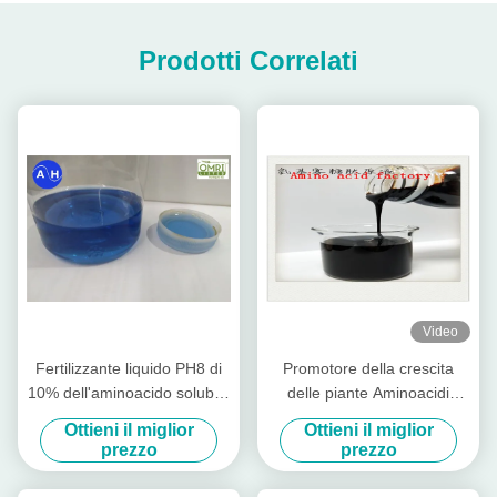
Prodotti Correlati
Video
Fertilizzante liquido PH8 di
Promotore della crescita
10% dell'aminoacido solubile
delle piante Aminoacidi
in acqua dello zinco
chelati Ca-Mg Liquid Organic
Ottieni il miglior
Ottieni il miglior
Fertilizer Special For Fruit
prezzo
prezzo
Trees