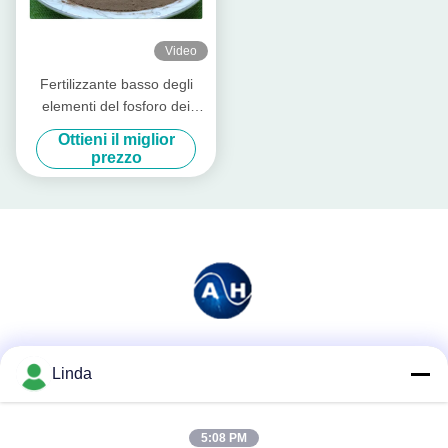
Video
Fertilizzante basso degli
elementi del fosforo dei
minerali chelatato
Ottieni il miglior
aminoacido solubile della
prezzo
polvere
Mezzi sociali
Linda
5:08 PM