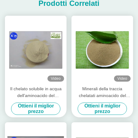
Prodotti Correlati
Video
Video
Il chelato solubile in acqua
Minerali della traccia
dell'aminoacido del
chelatati aminoacido del
magnesio dello zinco del
potassio di 40% per la
Ottieni il miglior
Ottieni il miglior
boro spolverizza liberamente
piantatura della banana
prezzo
prezzo