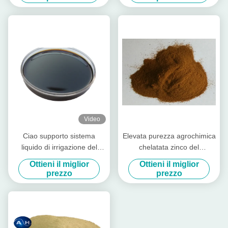
Video
Ciao supporto sistema
Elevata purezza agrochimica
liquido di irrigazione del
chelatata zinco del
fertilizzante di pianta di
fertilizzante della farina di
Ottieni il miglior
Ottieni il miglior
aminoacidi dell'azoto
soia dello spray fogliare
prezzo
prezzo