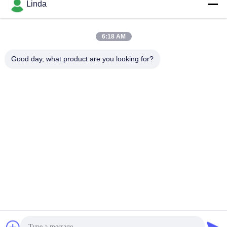
Mezzi sociali
Linda
6:18 AM
Contatto rapido
Good day, what product are you looking for?
Telefono
86-136-99415698
E-mail
cdaohe88@aliyun.com
Indirizzo
4-502, viale di No.8 Yingbin, distretto di Jinniu, Chengdu,
Sichuan, Cina
Politica sulla privacy
|
Mappa del sito
La Cina va bene. Qualità Fertilizzante del liquido dell'aminoacido
Fornitore. 2019-2026 Chengdu Chelation Biology Technology