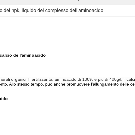
do del npk
, 
liquido del complesso dell'aminoacido
l calcio dell'aminoacido
rali organici il fertilizzante, aminoacido di 100% è più di 400g/l, il calcio
amento. Allo stesso tempo, può anche promuovere l'allungamento delle cell
cido