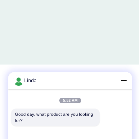
Linda
Contatto rapido
5:52 AM
Telefono
86-136-99415698
Good day, what product are you looking 
for?
E-mail
cdaohe88@aliyun.com