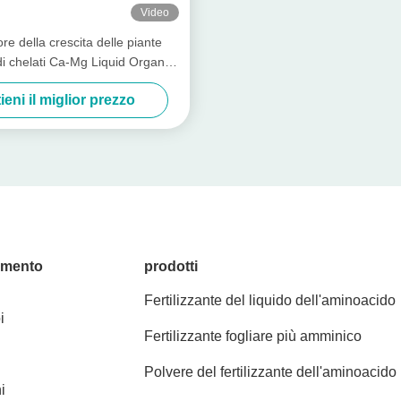
Video
e della crescita delle piante
i chelati Ca-Mg Liquid Organic
izer Special For Fruit Trees
ieni il miglior prezzo
amento
prodotti
Fertilizzante del liquido dell'aminoacido
i
Fertilizzante fogliare più amminico
Polvere del fertilizzante dell'aminoacido
i