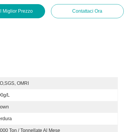
Il Miglior Prezzo
Contattaci Ora
SO,SGS, OMRI
00g/L
rown
rdura
000 Ton / Tonnellate Al Mese