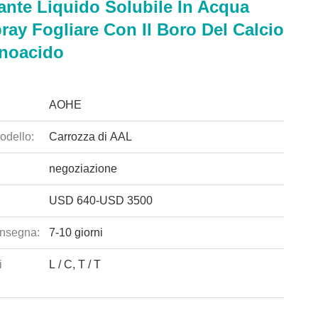
zante Liquido Solubile In Acqua
ray Fogliare Con Il Boro Del Calcio
inoacido
AOHE
odello:
Carrozza di AAL
negoziazione
USD 640-USD 3500
nsegna:
7-10 giorni
i
L / C, T / T