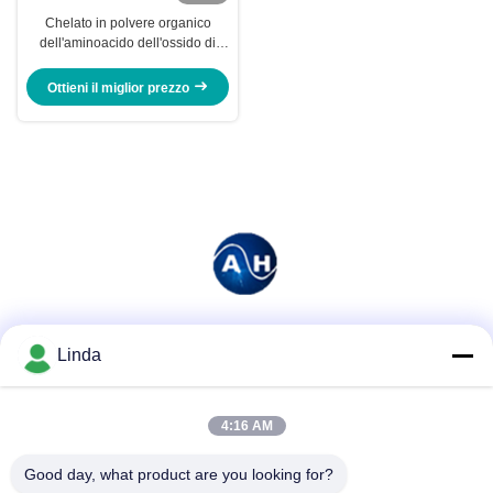
Chelato in polvere organico
dell'aminoacido dell'ossido di
magnesio per la piantatura degli
alberi da frutto
Ottieni il miglior prezzo
Mezzi sociali
Linda
4:16 AM
Contatto rapido
Good day, what product are you looking for?
Telefono