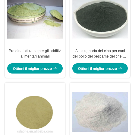
Proteinati di rame per gli additivi
Alto supporto del cibo per cani
alimentari animali
del pollo del bestiame del chelato
20% dell'aminoacido dello zinco
di immunità
Ottieni il miglior prezzo
Ottieni il miglior prezzo