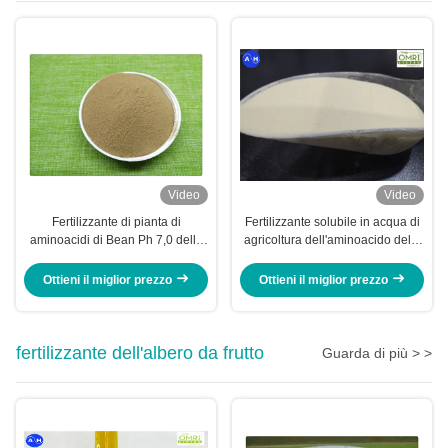
amminoacidi
Video
Video
Fertilizzante di pianta di
Fertilizzante solubile in acqua di
aminoacidi di Bean Ph 7,0 della
agricoltura dell'aminoacido della
soia per spray fogliare
materia organica 40%
Ottieni il miglior prezzo
Ottieni il miglior prezzo
fertilizzante dell'albero da frutto
Guarda di più > >