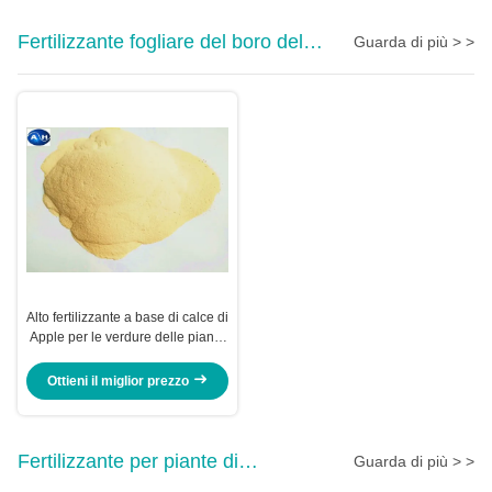
Fertilizzante fogliare del boro del
Guarda di più > >
calcio
Alto fertilizzante a base di calce di
Apple per le verdure delle piante
che ritardano maturazione della
frutta
Ottieni il miglior prezzo
Fertilizzante per piante di
Guarda di più > >