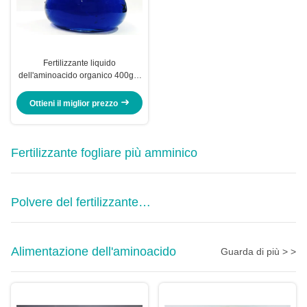
Fertilizzante liquido
dell'aminoacido organico 400g/L
per i miscelatori Formulators degli
agricoltori
Ottieni il miglior prezzo
Fertilizzante fogliare più amminico
Polvere del fertilizzante
dell'aminoacido
Alimentazione dell'aminoacido
Guarda di più > >