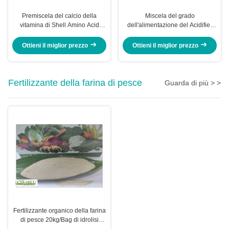
Premiscela del calcio della
Miscela del grado
vitamina di Shell Amino Acid
dell'alimentazione del Acidifier
Feed Multi per cura del
dell'additivo alimentare del
gamberetto
pollame degli acidi non per
Ottieni il miglior prezzo
Ottieni il miglior prezzo
medico
Fertilizzante della farina di pesce
Guarda di più > >
Fertilizzante organico della farina
di pesce 20kg/Bag di idrolisi
enzimatica