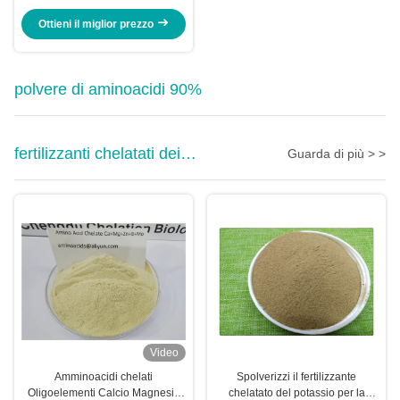
soia enzimatica
Ottieni il miglior prezzo
polvere di aminoacidi 90%
fertilizzanti chelatati dei
Guarda di più > >
micronutrienti
Video
Amminoacidi chelati
Spolverizzi il fertilizzante
Oligoelementi Calcio Magnesio
chelatato del potassio per la