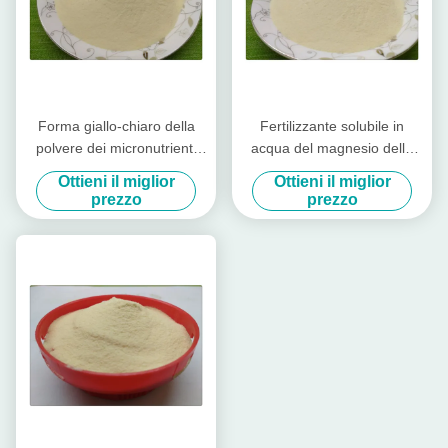
Forma giallo-chiaro della
Fertilizzante solubile in
polvere dei micronutrienti
acqua del magnesio dello
chelatata aminoacido del
zinco del fertilizzante del
Ottieni il miglior
Ottieni il miglior
magnesio dello zinco del
boro chelatato aminoacido
prezzo
prezzo
boro