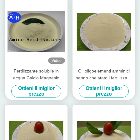
Video
Fertilizzante solubile in
Gli oligoelementi amminici
acqua Calcio Magnesio
hanno chelatato i fertilizzanti
Zinco Boro Molibdeno Per
dei micronutrienti,
Ottieni il miglior
Ottieni il miglior
Peperoni Colorati
fertilizzante fogliare organico
prezzo
prezzo