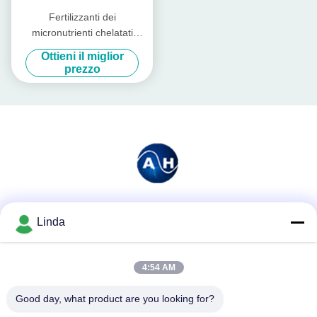
Fertilizzanti dei
micronutrienti chelatati
aminoacido eccellente del
Ottieni il miglior
potassio con le proteine
prezzo
idrolizzate
Mezzi sociali
Linda
4:54 AM
Contatto rapido
Good day, what product are you looking for?
Telefono