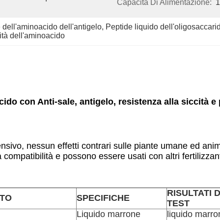
Capacità Di Alimentazione:
 dell'aminoacido dell'antigelo
, 
Peptide liquido dell'oligosaccari
cità dell'aminoacido
ido con Anti-sale, antigelo, resistenza alla siccità e
ensivo, nessun effetti contrari sulle piante umane ed an
compatibilità e possono essere usati con altri fertilizzant
RISULTATI D
TO
SPECIFICHE
TEST
Liquido marrone
liquido marro