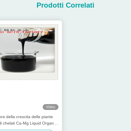
Prodotti Correlati
Video
e della crescita delle piante
i chelati Ca-Mg Liquid Organic
izer Special For Fruit Trees