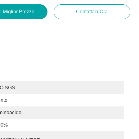
Il Miglior Prezzo
Contattaci Ora
SO,SGS,
nto
minoacido
00%