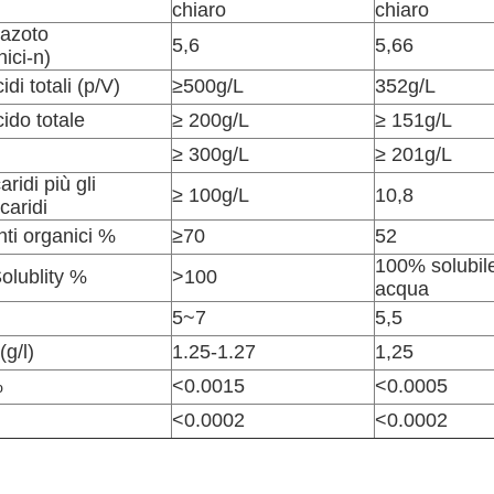
chiaro
chiaro
azoto
5,6
5,66
ici-n)
di totali (p/V)
≥500g/L
352g/L
ido totale
≥ 200g/L
≥ 151g/L
≥ 300g/L
≥ 201g/L
ridi più gli
≥ 100g/L
10,8
caridi
ti organici %
≥70
52
100% solubile
olublity %
>100
acqua
5~7
5,5
(g/l)
1.25-1.27
1,25
%
<0.0015
<0.0005
<0.0002
<0.0002