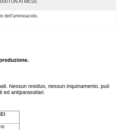
1000TON Al MESE
de dell'aminoacido
, 
 produzione.
imali. Nessun residuo, nessun inquinamento, può
i ed antiparassitari.
EI
ne