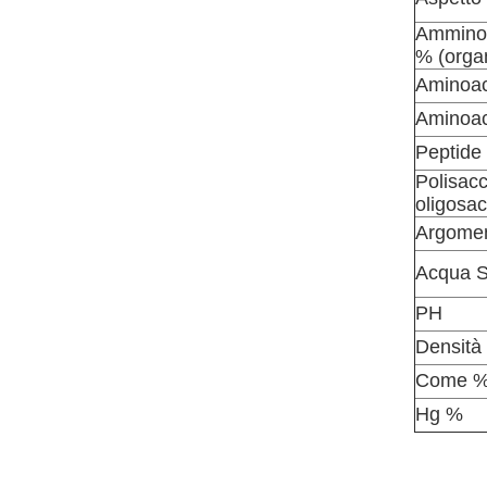
Ammino
% (organ
Aminoaci
Aminoac
Peptide
Polisacca
oligosac
Argomen
Acqua S
PH
Densità 
Come 
Hg %