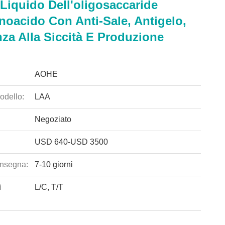
Liquido Dell'oligosaccaride
noacido Con Anti-Sale, Antigelo,
za Alla Siccità E Produzione
AOHE
odello:
LAA
Negoziato
USD 640-USD 3500
nsegna:
7-10 giorni
i
L/C, T/T