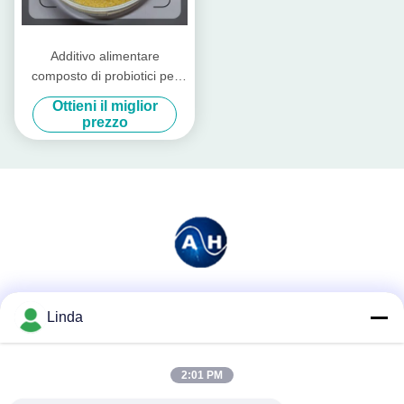
Additivo alimentare
composto di probiotici per
bestiame e pollame
Ottieni il miglior
prezzo
Mezzi sociali
Linda
2:01 PM
Contatto rapido