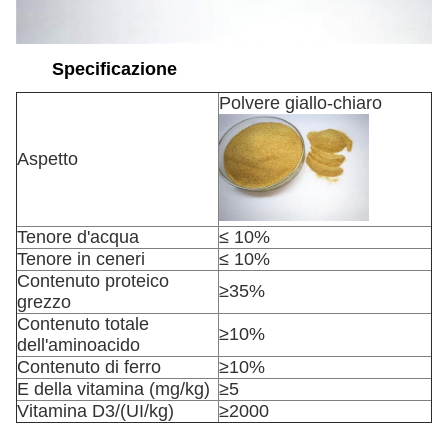
Specificazione
Polvere giallo-chiaro
Aspetto
Tenore d'acqua
≤ 10%
Tenore in ceneri
≤ 10%
Contenuto proteico
≥35%
grezzo
Contenuto totale
≥10%
dell'aminoacido
Contenuto di ferro
≥10%
E della vitamina (mg/kg)
≥5
Vitamina D3/(UI/kg)
≥2000