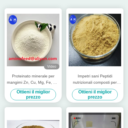
Video
Proteinato minerale per
Impetri sani Peptidi
mangimi Zn, Cu, Mg, Fe, Co,
nutrizionali composti per
Se forma
animali da allevamento
Ottieni il miglior
Ottieni il miglior
Mucca suinetto
prezzo
prezzo