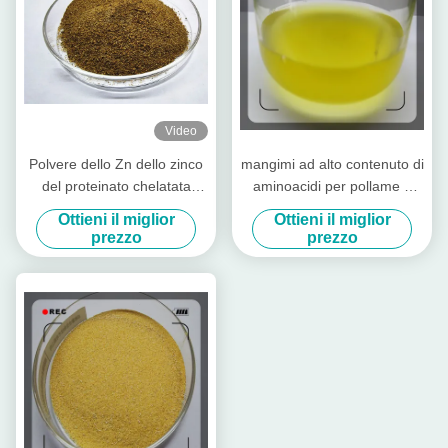
Video
Polvere dello Zn dello zinco
mangimi ad alto contenuto di
del proteinato chelatata
aminoacidi per pollame e
additivo alimentare con
bestiame
Ottieni il miglior
Ottieni il miglior
proteina grezza per il cilindro
prezzo
prezzo
preriscaldatore