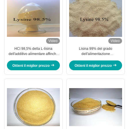
Video
Video
HCl 98,5% della L-lisina
Lisina 99% del grado
dell'additivo alimentare affinchè
dell'alimentazione
animale promuovano crescita
dell'aminoacido per pollame
sana
animale
Ottieni il miglior prezzo
Ottieni il miglior prezzo