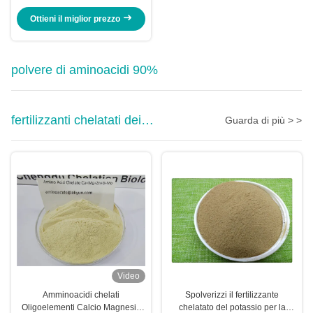
soia enzimatica
Ottieni il miglior prezzo
polvere di aminoacidi 90%
fertilizzanti chelatati dei
Guarda di più > >
micronutrienti
Video
Amminoacidi chelati
Spolverizzi il fertilizzante
Oligoelementi Calcio Magnesio
chelatato del potassio per la