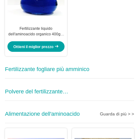
Fertilizzante liquido
dell'aminoacido organico 400g/L
per i miscelatori Formulators degli
agricoltori
Ottieni il miglior prezzo
Fertilizzante fogliare più amminico
Polvere del fertilizzante
dell'aminoacido
Alimentazione dell'aminoacido
Guarda di più > >