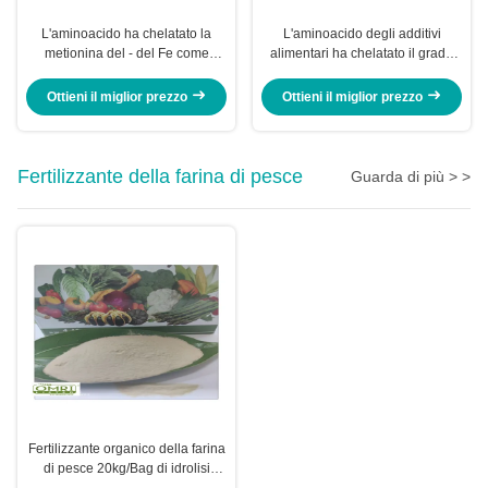
L'aminoacido ha chelatato la
L'aminoacido degli additivi
metionina del ‐ del Fe come
alimentari ha chelatato il grado
supplemento dell'alimentazione
del foraggio composto del ferro
per la carne del seno dei polli da
Ottieni il miglior prezzo
Ottieni il miglior prezzo
arrosto
Fertilizzante della farina di pesce
Guarda di più > >
Fertilizzante organico della farina
di pesce 20kg/Bag di idrolisi
enzimatica