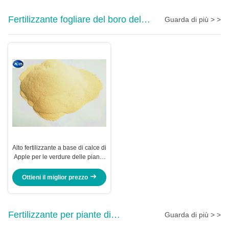
Fertilizzante fogliare del boro del
Guarda di più > >
calcio
Alto fertilizzante a base di calce di
Apple per le verdure delle piante
che ritardano maturazione della
frutta
Ottieni il miglior prezzo
Fertilizzante per piante di
Guarda di più > >