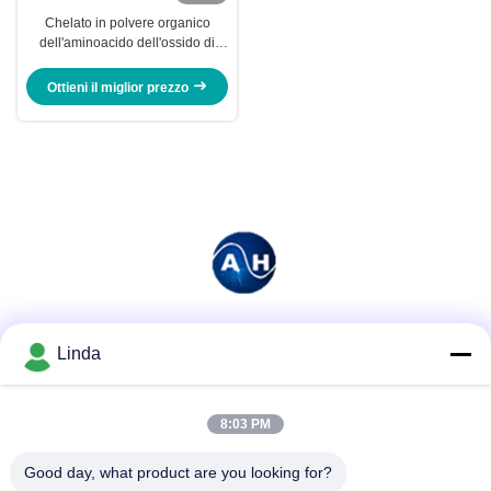
Chelato in polvere organico
dell'aminoacido dell'ossido di
magnesio per la piantatura degli
alberi da frutto
Ottieni il miglior prezzo
Mezzi sociali
Linda
8:03 PM
Contatto rapido
Good day, what product are you looking for?
Telefono