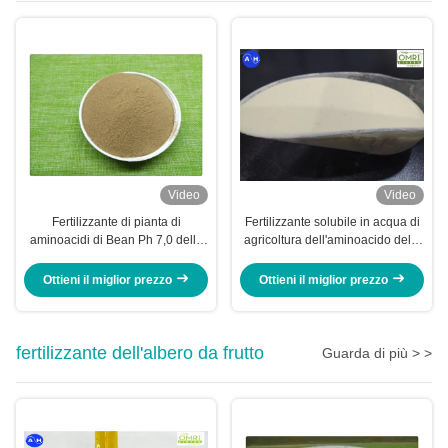
amminoacidi
Video
Video
Fertilizzante di pianta di
Fertilizzante solubile in acqua di
aminoacidi di Bean Ph 7,0 della
agricoltura dell'aminoacido della
soia per spray fogliare
materia organica 40%
Ottieni il miglior prezzo
Ottieni il miglior prezzo
fertilizzante dell'albero da frutto
Guarda di più > >