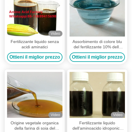
Video
Fertilizzante liquido senza
Assorbimento di colore blu
acidi aminatici
del fertilizzante 10% dello
zinco chelatato aminoacido
Ottieni il miglior prezzo
Ottieni il miglior prezzo
liquido buon
Video
Video
Origine vegetale organica
Fertilizzante liquido
della farina di soia del
dell'aminoacido idroponico