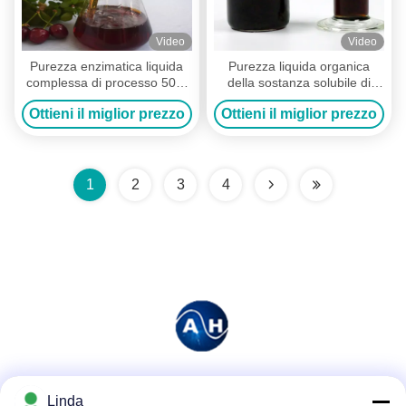
Video
Video
Purezza enzimatica liquida
Purezza liquida organica
complessa di processo 50%
della sostanza solubile di
di idrolisi dell'aminoacido del
fonte 100% della farina di
Ottieni il miglior prezzo
Ottieni il miglior prezzo
raccolto
soia dei prodotti di concime
NPK
1
2
3
4
Mezzi sociali
Linda