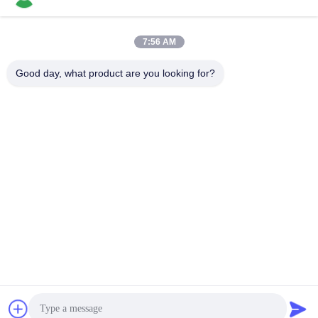
7:56 AM
Contatto rapido
Good day, what product are you looking for?
Telefono
86-136-99415698
E-mail
cdaohe88@aliyun.com
Indirizzo
4-502, viale di No.8 Yingbin, distretto di Jinniu, Chengdu,
Sichuan, Cina
Politica sulla privacy
|
Mappa del sito
La Cina va bene. Qualità Fertilizzante del liquido dell'aminoacido
Fornitore. 2019-2026 Chengdu Chelation Biology Technology
Co., Ltd. Tutti. Tutti i diritti riservati.