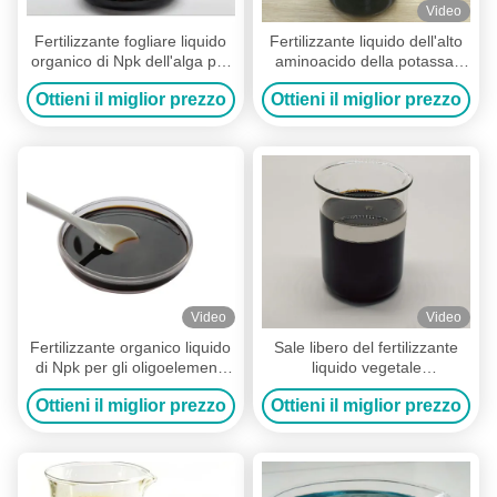
Video
Fertilizzante fogliare liquido
Fertilizzante liquido dell'alto
organico di Npk dell'alga per
aminoacido della potassa,
agricoltura
complesso liquido 40% pH 4
Ottieni il miglior prezzo
Ottieni il miglior prezzo
- 5 dell'aminoacido
Video
Video
Fertilizzante organico liquido
Sale libero del fertilizzante
di Npk per gli oligoelementi
liquido vegetale
delle radici delle piante
dell'aminoacido di Hydrolisis
Ottieni il miglior prezzo
Ottieni il miglior prezzo
inclusi
per le formulazioni