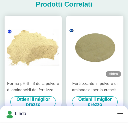
Prodotti Correlati
Video
Forma pH 6 - 8 della polvere
Fertilizzante in polvere di
di aminoacidi del fertilizzante
aminoacidi per la crescita
organico 65% dell'azoto di
delle colture PH 4-6 come
Ottieni il miglior
Ottieni il miglior
origine vegetale alta
condizionatore alcalino del
prezzo
prezzo
suolo
Linda