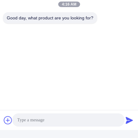
4:16 AM
Good day, what product are you looking for?
Video
Origine vegetale del
L'aminoacido di 70% ha
fertilizzante solubile organico
basato il fertilizzante solubile
giallo-chiaro tutta la
in acqua del fertilizzante
Ottieni il miglior
Ottieni il miglior
piantatura dei raccolti
100%
prezzo
prezzo