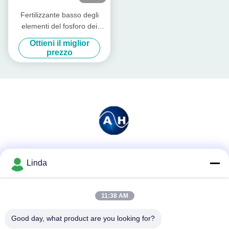
Fertilizzante basso degli
elementi del fosforo dei
minerali chelatato
Ottieni il miglior
aminoacido solubile della
prezzo
polvere
Mezzi sociali
Linda
11:38 AM
Contatto rapido
Good day, what product are you looking for?
Telefono