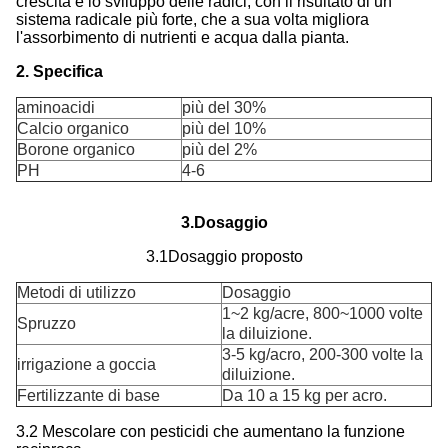
crescita e lo sviluppo delle radici, con il risultato di un
sistema radicale più forte, che a sua volta migliora
l'assorbimento di nutrienti e acqua dalla pianta.
2. Specifica
aminoacidi
più del 30%
Calcio organico
più del 10%
Borone organico
più del 2%
PH
4-6
3.Dosaggio
3.1Dosaggio proposto
Metodi di utilizzo
Dosaggio
1~2 kg/acre, 800~1000 volte
Spruzzo
la diluizione.
3-5 kg/acro, 200-300 volte la
irrigazione a goccia
diluizione.
Fertilizzante di base
Da 10 a 15 kg per acro.
3.2 Mescolare con pesticidi che aumentano la funzione