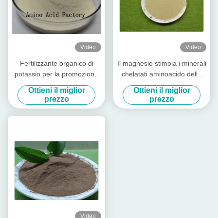
Video
Video
Fertilizzante organico di
Il magnesio stimola i minerali
potassio per la promozione
chelatati aminoacido della
della colorazione della frutta
crescita di pianta per
Ottieni il miglior
Ottieni il miglior
fertilizzante organico fogliare
prezzo
prezzo
Video