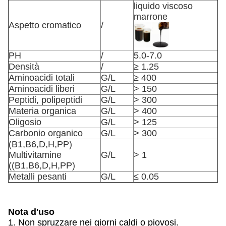
liquido viscoso
marrone
Aspetto cromatico
/
PH
/
5.0-7.0
Densità
/
≥ 1.25
Aminoacidi totali
G/L
≥ 400
Aminoacidi liberi
G/L
> 150
Peptidi, polipeptidi
G/L
> 300
Materia organica
G/L
> 400
Oligosio
G/L
> 125
Carbonio organico
G/L
> 300
(B1,B6,D,H,PP)
Multivitamine
G/L
> 1
((B1,B6,D,H,PP)
Metalli pesanti
G/L
≤ 0.05
Nota d'uso
1. Non spruzzare nei giorni caldi o piovosi.