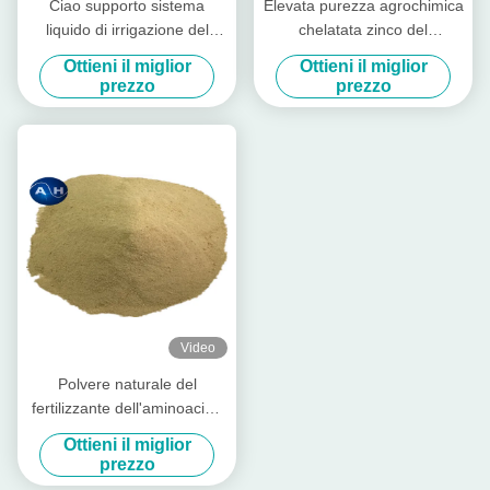
Ciao supporto sistema
Elevata purezza agrochimica
liquido di irrigazione del
chelatata zinco del
fertilizzante di pianta di
fertilizzante della farina di
Ottieni il miglior
Ottieni il miglior
aminoacidi dell'azoto
soia dello spray fogliare
prezzo
prezzo
Video
Polvere naturale del
fertilizzante dell'aminoacido
per il magnesio del chelato
Ottieni il miglior
di crescita di piante
prezzo