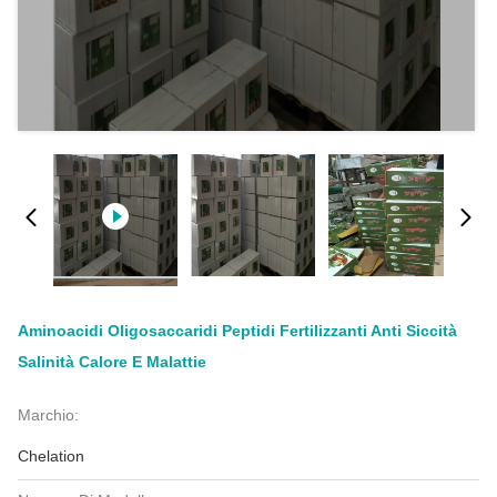
Aminoacidi Oligosaccaridi Peptidi Fertilizzanti Anti Siccità
Salinità Calore E Malattie
Marchio:
Chelation