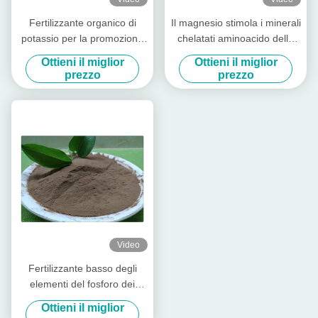
Fertilizzante organico di
Il magnesio stimola i minerali
potassio per la promozione
chelatati aminoacido della
della colorazione della frutta
crescita di pianta per
Ottieni il miglior
Ottieni il miglior
fertilizzante organico fogliare
prezzo
prezzo
Video
Fertilizzante basso degli
elementi del fosforo dei
minerali chelatato
Ottieni il miglior
aminoacido solubile della