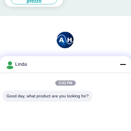
prezzo
polvere
Mezzi sociali
Linda
5:02 PM
Contatto rapido
Good day, what product are you looking for?
Telefono
86-136-99415698
E-mail
cdaohe88@aliyun.com