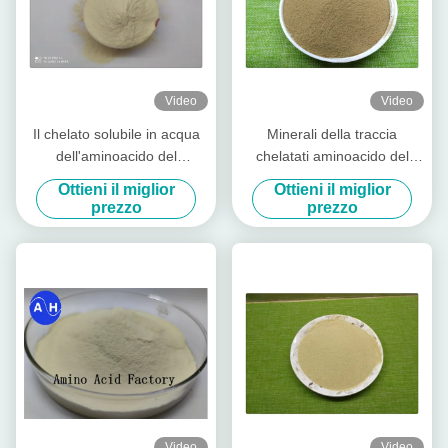
Video
Video
Il chelato solubile in acqua
Minerali della traccia
dell'aminoacido del
chelatati aminoacido del
magnesio dello zinco del
potassio di 40% per la
Ottieni il miglior
Ottieni il miglior
boro spolverizza liberamente
piantatura della banana
prezzo
prezzo
Video
Video