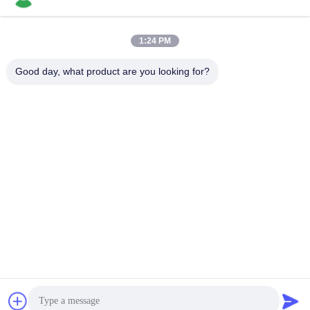
1:24 PM
Contatto rapido
Good day, what product are you looking for?
Telefono
86-136-99415698
E-mail
cdaohe88@aliyun.com
Indirizzo
4-502, viale di No.8 Yingbin, distretto di Jinniu, Chengdu,
Sichuan, Cina
Politica sulla privacy
|
Mappa del sito
La Cina va bene. Qualità Fertilizzante del liquido dell'aminoacido
Fornitore. 2019-2026 Chengdu Chelation Biology Technology
Co., Ltd. Tutti. Tutti i diritti riservati.