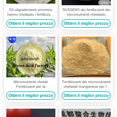
Video
Gli oligoelementi amminici
SUSSIDIO dei fertilizzanti dei
hanno chelatato i fertilizzanti
micronutrienti chelatato
dei micronutrienti,
calcio degli ananas che
Ottieni il miglior prezzo
Ottieni il miglior prezzo
fertilizzante fogliare organico
cresce con i minerali
Video
Micronutrienti chelati
Fertilizzanti dei micronutrienti
Fertilizzanti per la
chelatati manganese per la
prevenzione della marciume
spruzzatura fogliare
Ottieni il miglior prezzo
Ottieni il miglior prezzo
dei fiori nei pomodori e negli
alberi da frutto