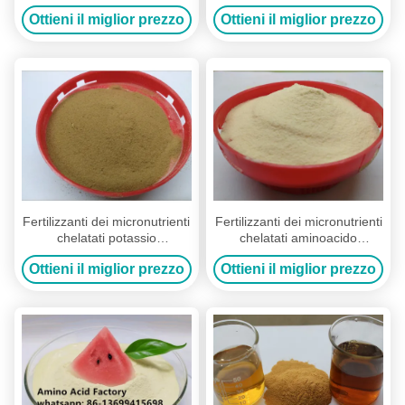
per l'applicazione di kiwi della
agricoltura
Ottieni il miglior prezzo
Ottieni il miglior prezzo
banana del mango
Fertilizzanti dei micronutrienti
Fertilizzanti dei micronutrienti
chelatati potassio
chelatati aminoacido
dell'aminoacido organici per
eccellente del potassio con le
Ottieni il miglior prezzo
Ottieni il miglior prezzo
l'anguria
proteine idrolizzate