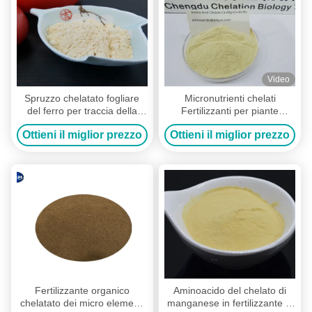
Video
Spruzzo chelatato fogliare
Micronutrienti chelati
del ferro per traccia della
Fertilizzanti per piante
premiscela minerale dell'erba
robuste e resistenti alle
Ottieni il miglior prezzo
Ottieni il miglior prezzo
dei prati inglesi delle piante la
malattie
bio-
Fertilizzante organico
Aminoacido del chelato di
chelatato dei micro elementi
manganese in fertilizzante di