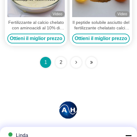
Video
Video
Fertilizzante al calcio chelato
Il peptide solubile asciutto del
con aminoacidi al 10% di
fertilizzante chelatato calcio
calcio e al 30% di aminoacidi
di 10% ha basato
Ottieni il miglior prezzo
Ottieni il miglior prezzo
per le piantagioni di banane
l'aminoacido organico
1
2
Mezzi sociali
Linda