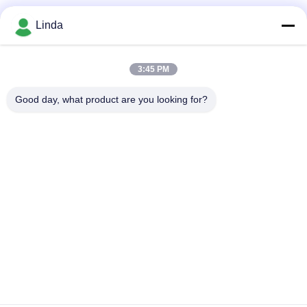
Mezzi sociali
Linda
3:45 PM
Contatto rapido
Good day, what product are you looking for?
Telefono
86-136-99415698
E-mail
cdaohe88@aliyun.com
Indirizzo
4-502, viale di No.8 Yingbin, distretto di Jinniu, Chengdu,
Sichuan, Cina
Politica sulla privacy
|
Mappa del sito
La Cina va bene. Qualità Fertilizzante del liquido dell'aminoacido