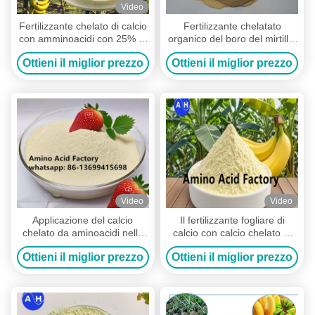
Video
Fertilizzante chelato di calcio
Fertilizzante chelatato
con amminoacidi con 25% di
organico del boro del mirtillo,
amminoacidi totali e 100%
fertilizzante a base di calce
Ottieni il miglior prezzo
Ottieni il miglior prezzo
solubile in acqua per
chelatato
piantagioni di banane per
migliorare la allegagione e il
trasporto dei nutrienti
Video
Video
Applicazione del calcio
Il fertilizzante fogliare di
chelato da aminoacidi nelle
calcio con calcio chelato di
piantagioni di banane
aminoacidi promuove piante
Ottieni il miglior prezzo
Ottieni il miglior prezzo
di banane più forti e rese più
elevate