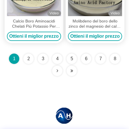
Video
Video
Calcio Boro Aminoacidi
Molibdeno del boro dello
Chelati Più Potassio Per
zinco del magnesio del calcio
Dolcificazione e Colorazione
di chelazione dell'aminoacido
Ottieni il miglior prezzo
Ottieni il miglior prezzo
delle Colture
del fertilizzante dei banani
1
2
3
4
5
6
7
8