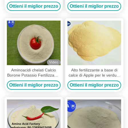
tolleranza dello stress delle
organico per il peperoncino
Ottieni il miglior prezzo
Ottieni il miglior prezzo
piante nella coltivazione di
pomodori
Video
Aminoacidi chelati Calcio
Alto fertilizzante a base di
Borone Potassio Fertilizzante
calce di Apple per le verdure
18% K2O 40% Aminoacidi
delle piante che ritardano
Ottieni il miglior prezzo
Ottieni il miglior prezzo
maturazione della frutta