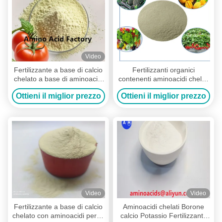
Video
Fertilizzante a base di calcio
Fertilizzanti organici
chelato a base di aminoacidi
contenenti aminoacidi chelati
al 25% di aminoacidi totali e
calcio e boro
Ottieni il miglior prezzo
Ottieni il miglior prezzo
al 100% idrosolubile per
nell'alimentazione delle
migliorare il trasporto dei
piante
frutti e dei nutrienti nelle
piantagioni di banane
Video
Video
Fertilizzante a base di calcio
Aminoacidi chelati Borone
chelato con aminoacidi per la
calcio Potassio Fertilizzante