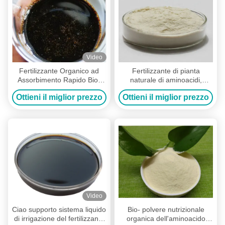
Video
Fertilizzante Organico ad
Fertilizzante di pianta
Assorbimento Rapido Bio-
naturale di aminoacidi,
Stimolante Aminoacido di
fertilizzante del molibdeno
Ottieni il miglior prezzo
Ottieni il miglior prezzo
Magnesio
organico
Video
Ciao supporto sistema liquido
Bio- polvere nutrizionale
di irrigazione del fertilizzante
organica dell'aminoacido