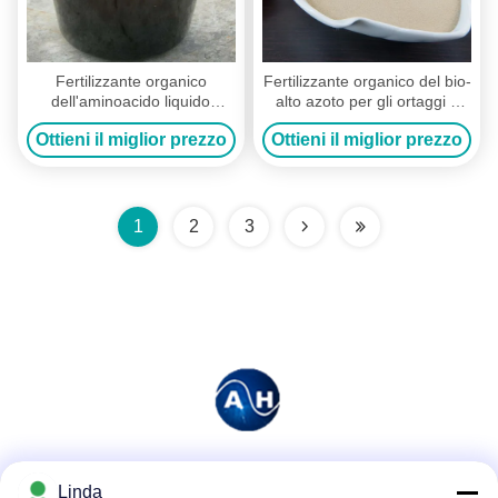
Fertilizzante organico
Fertilizzante organico del bio-
dell'aminoacido liquido
alto azoto per gli ortaggi a
dell'idrolizzato per le verdure
foglia L aminoacido delle
Ottieni il miglior prezzo
Ottieni il miglior prezzo
delle piante
piante
1
2
3
Mezzi sociali
Linda