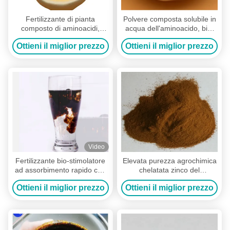
Fertilizzante di pianta
Polvere composta solubile in
composto di aminoacidi,
acqua dell'aminoacido, bio-
fertilizzante organico dello
fertilizzante organico
Ottieni il miglior prezzo
Ottieni il miglior prezzo
stato della polvere bio-
composto
Video
Fertilizzante bio-stimolatore
Elevata purezza agrochimica
ad assorbimento rapido con
chelatata zinco del
100 g/l di magnesio organico
fertilizzante della farina di
Ottieni il miglior prezzo
Ottieni il miglior prezzo
e 150 g/l di amminoacidi
soia dello spray fogliare
totali