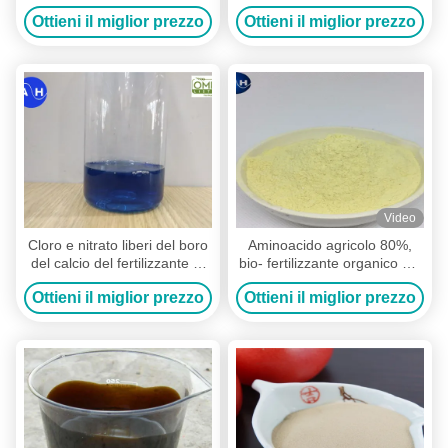
di pianta di aminoacidi
80% della sostanza solubile
Ottieni il miglior prezzo
Ottieni il miglior prezzo
dell'azoto
di 100%
Video
Cloro e nitrato liberi del boro
Aminoacido agricolo 80%,
del calcio del fertilizzante di
bio- fertilizzante organico dei
pianta di aminoacidi dello
raccolti con 13-0-0
Ottieni il miglior prezzo
Ottieni il miglior prezzo
stato liquido