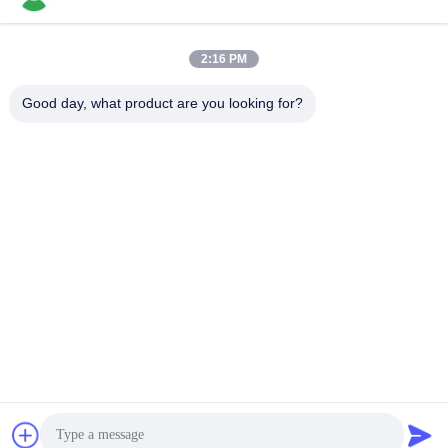
2:16 PM
Contatto rapido
Good day, what product are you looking for?
Telefono
86-136-99415698
E-mail
cdaohe88@aliyun.com
Indirizzo
4-502, viale di No.8 Yingbin, distretto di Jinniu, Chengdu,
Sichuan, Cina
Politica sulla privacy
|
Mappa del sito
La Cina va bene. Qualità Fertilizzante del liquido dell'aminoacido
Fornitore. 2019-2026 Chengdu Chelation Biology Technology
Co., Ltd. Tutti. Tutti i diritti riservati.