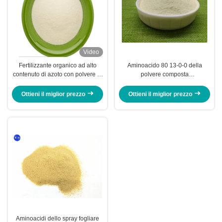
Video
Fertilizzante organico ad alto
Aminoacido 80 13-0-0 della
contenuto di azoto con polvere di
polvere composta
aminoacidi puri 16-0-0 per le
dell'aminoacido di agricoltura
colture di pomodoro
Ottieni il miglior prezzo
Ottieni il miglior prezzo
Aminoacidi dello spray fogliare