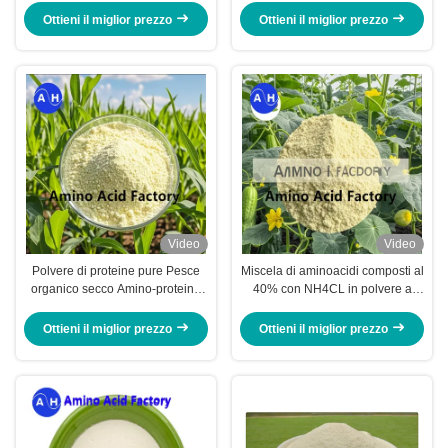
agricoltura sostenibile
Ottieni il miglior prezzo
Ottieni il miglior prezzo
Video
Video
Polvere di proteine pure Pesce
Miscela di aminoacidi composti al
organico secco Amino-proteina
40% con NH4CL in polvere a
fertilizzante con NPK 15-1-1
prezzo molto più economico
Ottieni il miglior prezzo
Ottieni il miglior prezzo