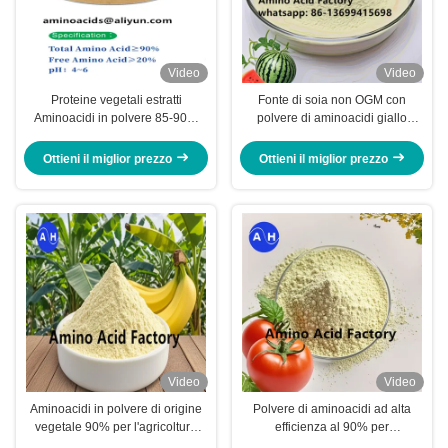
Video
Video
Proteine vegetali estratti
Fonte di soia non OGM con
Aminoacidi in polvere 85-90%
polvere di aminoacidi giallo
idrossiprolina libera
chiaro al 90% per essere
altamente efficace nel
Ottieni il miglior prezzo
Ottieni il miglior prezzo
promuovere la crescita e la salute
delle piante
Video
Video
Aminoacidi in polvere di origine
Polvere di aminoacidi ad alta
vegetale 90% per l'agricoltura
efficienza al 90% per
biologica
certificazione biologica e