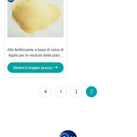
Alto fertilizzante a base di calce di
Apple per le verdure delle piante
che ritardano maturazione della
frutta
Ottieni il miglior prezzo
1
2