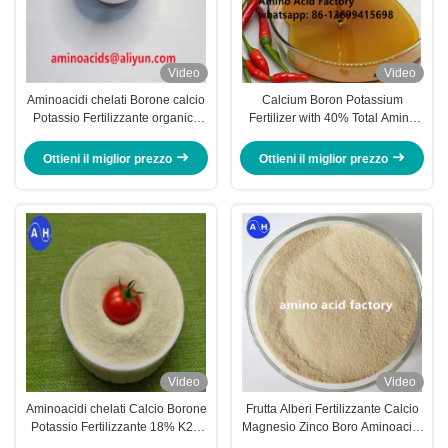
Video
Video
Aminoacidi chelati Borone calcio
Calcium Boron Potassium
Potassio Fertilizzante organico
Fertilizer with 40% Total Amino
per il peperoncino
Acid and 18% K2O for
Accelerated Color Development
Ottieni il miglior prezzo
Ottieni il miglior prezzo
in Pepper Chili Plants
Video
Video
Aminoacidi chelati Calcio Borone
Frutta Alberi Fertilizzante Calcio
Potassio Fertilizzante 18% K2O
Magnesio Zinco Boro Aminoacidi
40% Aminoacidi
Chelati Macroelementi Per Alberi