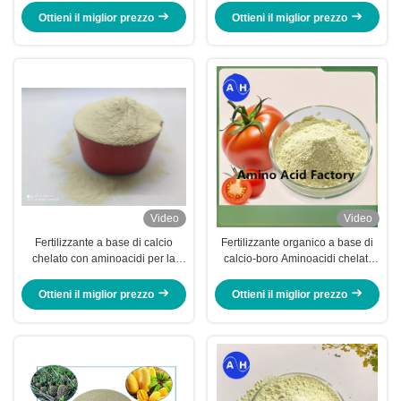
di Ananas
Ottieni il miglior prezzo
Ottieni il miglior prezzo
Video
Video
Fertilizzante a base di calcio
Fertilizzante organico a base di
chelato con aminoacidi per la
calcio-boro Aminoacidi chelati
tolleranza dello stress delle
Migliorare l'assorbimento di
piante nella coltivazione di
nutrienti per gli alberi frutti
Ottieni il miglior prezzo
Ottieni il miglior prezzo
pomodori