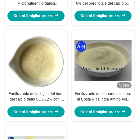
Micronutrienti organici
6% del boro totale del calcio per
Fertilizzante per la fioritura dei
nutrizione delle piante
fiori
Ottieni il miglior prezzo
Ottieni il miglior prezzo
Video
Fertilizzante della foglia del boro
Fertilizzante del bananeto in boro
del calcio dello SGS 12% con il
di Costa Rica India Amino Acid
principio attivo di calcio e di boro
Calcium per la pianta come
dosaggio dello spray fogliare
Ottieni il miglior prezzo
Ottieni il miglior prezzo