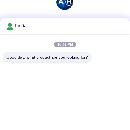
Mezzi sociali
Linda
10:02 PM
Contatto rapido
Good day, what product are you looking for?
Telefono
86-136-99415698
E-mail
cdaohe88@aliyun.com
Indirizzo
4-502, viale di No.8 Yingbin, distretto di Jinniu, Chengdu,
Sichuan, Cina