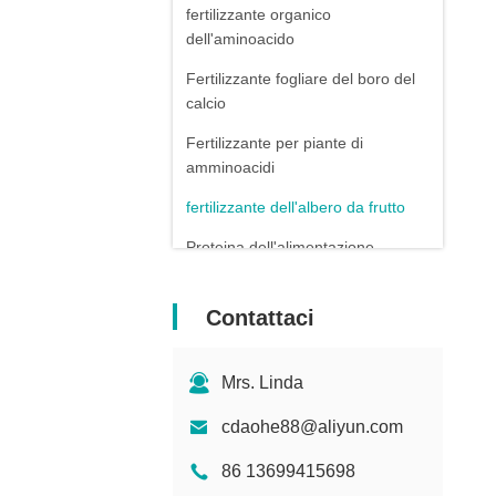
fertilizzante organico
dell'aminoacido
Fertilizzante fogliare del boro del
calcio
Fertilizzante per piante di
amminoacidi
fertilizzante dell'albero da frutto
Proteina dell'alimentazione
animale
Minerali chelatati aminoacido
Contattaci
Mrs. Linda
cdaohe88@aliyun.com
86 13699415698