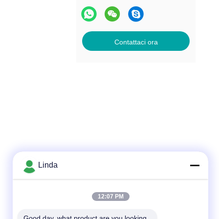
Contattaci ora
Linda
Contatto rapido
12:07 PM
Telefono
86-136-99415698
Good day, what product are you looking 