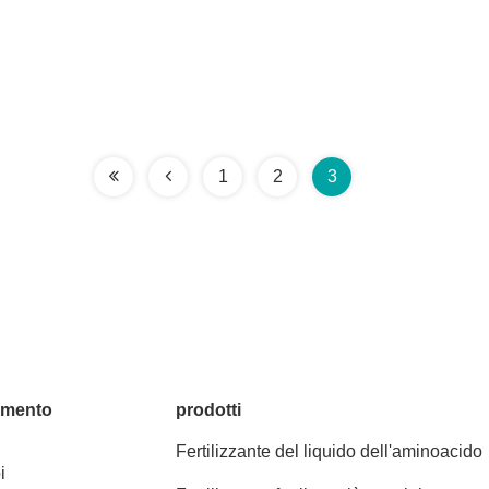
1
2
3
amento
prodotti
Fertilizzante del liquido dell'aminoacido
i