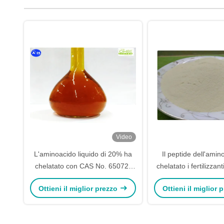
Video
L'aminoacido liquido di 20% ha
Il peptide dell'ami
chelatato con CAS No. 65072-
chelatato i fertilizzan
01-7 per l'albero da frutto
di Npk dei raccolti d
Ottieni il miglior prezzo
Ottieni il miglior