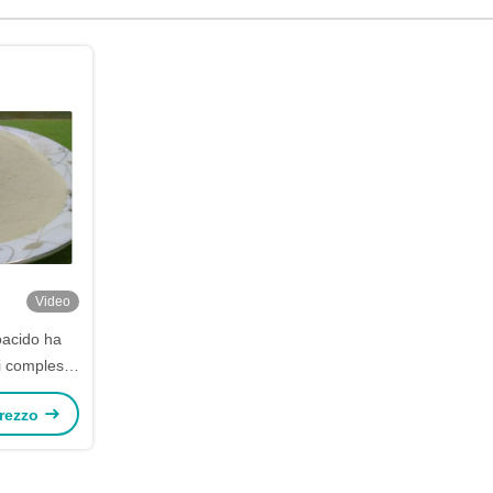
Video
noacido ha
ti complessi
el potassio
 prezzo