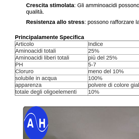
Crescita stimolata
: Gli amminoacidi possono f
qualità.
Resistenza allo stress
: possono rafforzare l
Principalamente Specifica
Articolo
Indice
Aminoacidi totali
25%
Aminoacidi liberi totali
più del 25%
PH
5-7
Cloruro
meno del 10%
solubile in acqua
100%
apparenza
polvere di colore gia
totale degli oligoelementi
10%