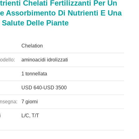
rienti Chelati Fertilizzanti Per Un
e Assorbimento Di Nutrienti E Una
 Salute Delle Piante
Chelation
odello:
aminoacidi idrolizzati
1 tonnellata
USD 640-USD 3500
nsegna:
7 giorni
i
L/C, T/T