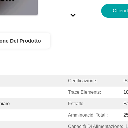
Ottieni 
ione Del Prodotto
Certificazione:
I
Trace Elements:
1
hiaro
Estratto:
Fa
Amminoacidi Totali:
2
Capacità Di Alimentazione: