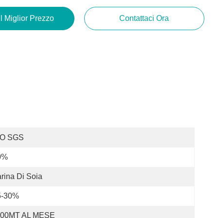
Il Miglior Prezzo
Contattaci Ora
SO SGS
0%
rina Di Soia
5-30%
100MT AL MESE