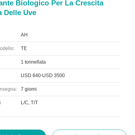
zante Biologico Per La Crescita
 Delle Uve
AH
odello:
TE
1 tonnellata
USD 640-USD 3500
nsegna:
7 giorni
i
L/C, T/T