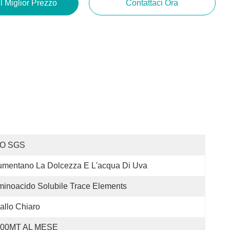
Il Miglior Prezzo
Contattaci Ora
SO SGS
mentano La Dolcezza E L'acqua Di Uva
inoacido Solubile Trace Elements
allo Chiaro
100MT AL MESE