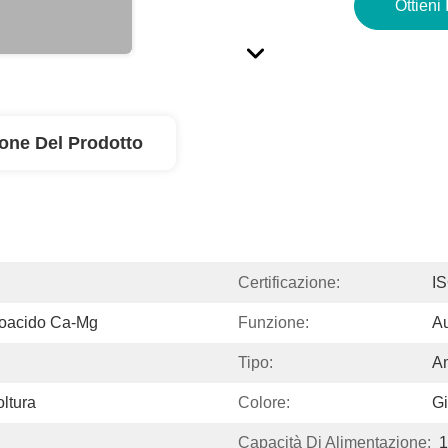
Ottieni 
ione Del Prodotto
Certificazione:
I
noacido Ca-Mg
Funzione:
Au
Tipo:
Am
oltura
Colore:
Gi
Capacità Di Alimentazione: