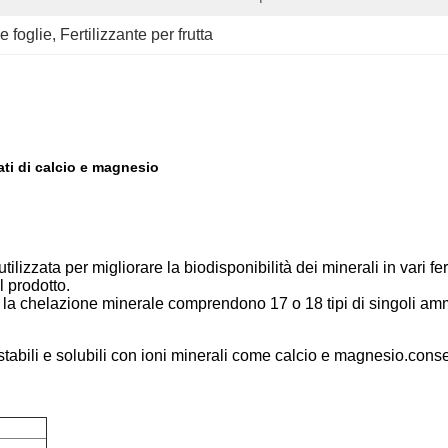
e foglie
, 
Fertilizzante per frutta
ati di calcio e magnesio
zzata per migliorare la biodisponibilità dei minerali in vari fert
l prodotto.
a chelazione minerale comprendono 17 o 18 tipi di singoli ammino
ili e solubili con ioni minerali come calcio e magnesio.consentir