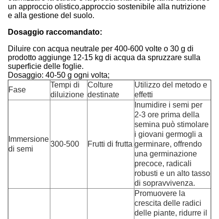
un approccio olistico,approccio sostenibile alla nutrizione
e alla gestione del suolo.
Dosaggio raccomandato:
Diluire con acqua neutrale per 400-600 volte o 30 g di
prodotto aggiunge 12-15 kg di acqua da spruzzare sulla
superficie delle foglie.
Dosaggio: 40-50 g ogni volta;
Tempi di
Colture
Utilizzo del metodo e
Fase
diluizione
destinate
effetti
Inumidire i semi per
2-3 ore prima della
semina può stimolare
i giovani germogli a
Immersione
300-500
Frutti di frutta
germinare, offrendo
di semi
una germinazione
precoce, radicali
robusti e un alto tasso
di sopravvivenza.
Promuovere la
crescita delle radici
delle piante, ridurre il