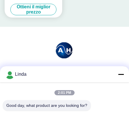
aminoacido eccellente del
Ottieni il miglior
potassio con le proteine
prezzo
idrolizzate
Mezzi sociali
Linda
2:01 PM
Contatto rapido
Good day, what product are you looking for?
Telefono
86-136-99415698