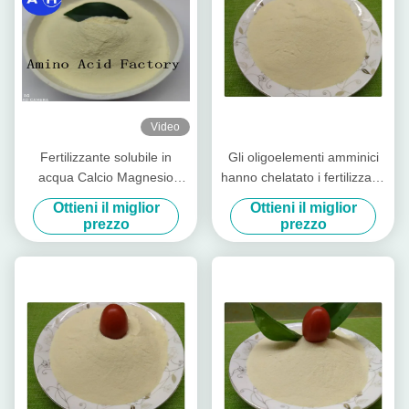
Video
Fertilizzante solubile in
Gli oligoelementi amminici
acqua Calcio Magnesio
hanno chelatato i fertilizzanti
Zinco Boro Molibdeno Per
dei micronutrienti,
Ottieni il miglior
Ottieni il miglior
Peperoni Colorati
fertilizzante fogliare organico
prezzo
prezzo