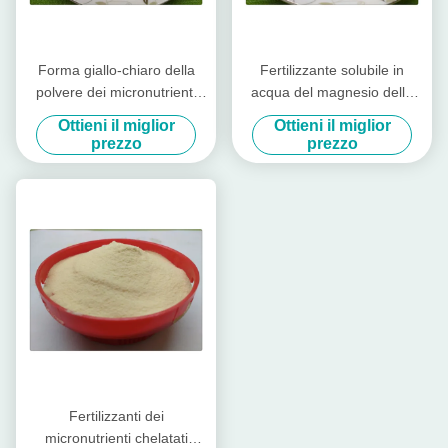
Forma giallo-chiaro della
Fertilizzante solubile in
polvere dei micronutrienti
acqua del magnesio dello
chelatata aminoacido del
zinco del fertilizzante del
Ottieni il miglior
Ottieni il miglior
magnesio dello zinco del
boro chelatato aminoacido
prezzo
prezzo
boro
Fertilizzanti dei
micronutrienti chelatati