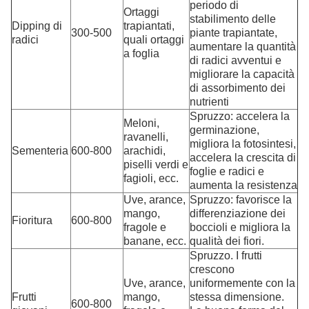
periodo di
Ortaggi
stabilimento delle
Dipping di
trapiantati,
300-500
piante trapiantate,
radici
quali ortaggi
aumentare la quantità
a foglia
di radici avventui e
migliorare la capacità
di assorbimento dei
nutrienti
Spruzzo: accelera la
Meloni,
germinazione,
ravanelli,
migliora la fotosintesi,
Sementeria
600-800
arachidi,
accelera la crescita di
piselli verdi e
foglie e radici e
fagioli, ecc.
aumenta la resistenza
Uve, arance,
Spruzzo: favorisce la
mango,
differenziazione dei
Fioritura
600-800
fragole e
boccioli e migliora la
banane, ecc.
qualità dei fiori.
Spruzzo. I frutti
crescono
Uve, arance,
uniformemente con la
Frutti
mango,
stessa dimensione.
600-800