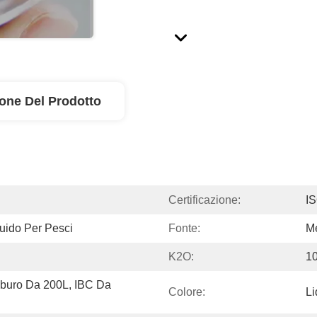
ione Del Prodotto
Certificazione:
I
iquido Per Pesci
Fonte:
M
K2O:
10
buro Da 200L, IBC Da 
Colore:
Li