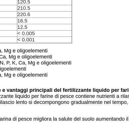
120.5
210.5
220.6
16.5
12.5
< 0.005
< 0.001
Ca, Mg e oligoelementi
, Ca, Mg e oligoelementi
: N, P, K, Ca, Mg e oligoelementi
ligoelementi
Ca, Mg e oligoelementi
e vantaggi principali del fertilizzante liquido per far
tilizzante liquido per farine di pesce contiene nutrienti a r
 rilascio lento si decompongono gradualmente nel tempo,
 a farina di pesce migliora la salute del suolo aumentand