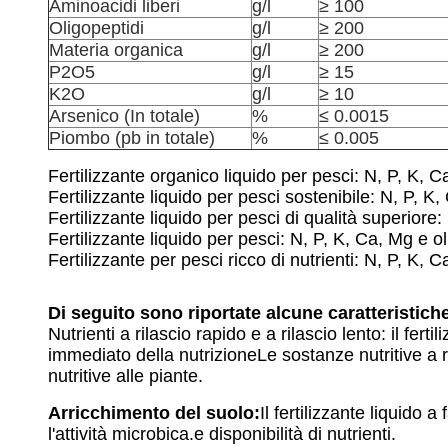
Aminoacidi liberi
g/l
≥ 100
Oligopeptidi
g/l
≥ 200
Materia organica
g/l
≥ 200
P2O5
g/l
≥ 15
K2O
g/l
≥ 10
Arsenico (In totale)
%
≤ 0.0015
Piombo (pb in totale)
%
≤ 0.005
Fertilizzante organico liquido per pesci: N, P, K, 
Fertilizzante liquido per pesci sostenibile: N, P, K
Fertilizzante liquido per pesci di qualità superiore
Fertilizzante liquido per pesci: N, P, K, Ca, Mg e o
Fertilizzante per pesci ricco di nutrienti: N, P, K, 
Di seguito sono riportate alcune caratteristiche 
Nutrienti a rilascio rapido e a rilascio lento: il fer
immediato della nutrizioneLe sostanze nutritive a
nutritive alle piante.
Arricchimento del suolo:
Il fertilizzante liquido
l'attività microbica.e disponibilità di nutrienti.