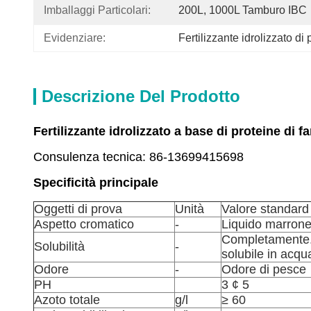
Imballaggi Particolari:
200L, 1000L Tamburo IBC
Evidenziare:
Fertilizzante idrolizzato di 
Descrizione Del Prodotto
Fertilizzante idrolizzato a base di proteine di 
Consulenza tecnica: 86-13699415698
Specificità principale
Oggetti di prova
Unità
Valore standard
Aspetto cromatico
-
Liquido marrone
Completamente
Solubilità
-
solubile in acqu
Odore
-
Odore di pesce
PH
3 ¢ 5
Azoto totale
g/l
≥ 60