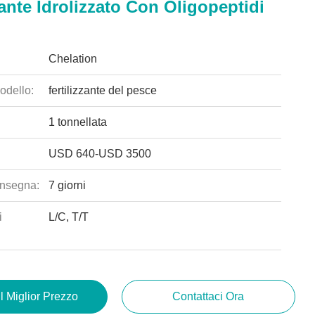
zante Idrolizzato Con Oligopeptidi
Chelation
odello:
fertilizzante del pesce
1 tonnellata
USD 640-USD 3500
nsegna:
7 giorni
i
L/C, T/T
Il Miglior Prezzo
Contattaci Ora