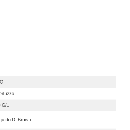
SO
erluzzo
 G/l
quido Di Brown