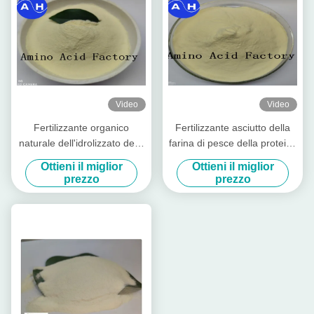
Video
Video
Fertilizzante organico
Fertilizzante asciutto della
naturale dell'idrolizzato della
farina di pesce della proteina
polvere della proteina di
pura estratto dall'idrolizzato
Ottieni il miglior
Ottieni il miglior
pesce
del merluzzo
prezzo
prezzo