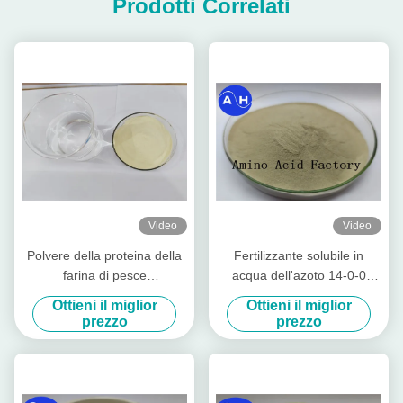
Prodotti Correlati
Video
Video
Polvere della proteina della
Fertilizzante solubile in
farina di pesce
acqua dell'azoto 14-0-0
dell'idrolizzato 80% estratta
enzimatico animale della
Ottieni il miglior
Ottieni il miglior
dalla borsa 50lb del
polvere dell'aminoacido della
prezzo
prezzo
merluzzo (15-1-1)
proteina