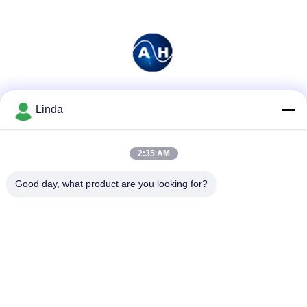
Mezzi sociali
Linda
2:35 AM
Contatto rapido
Good day, what product are you looking for?
Telefono
86-136-99415698
E-mail
cdaohe88@aliyun.com
Indirizzo
4-502, viale di No.8 Yingbin, distretto di Jinniu, Chengdu,