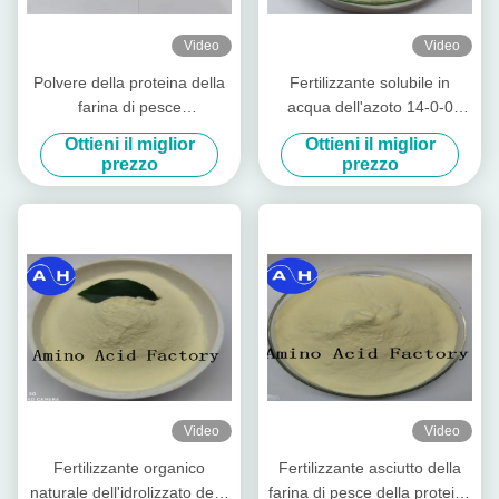
Video
Video
Polvere della proteina della
Fertilizzante solubile in
farina di pesce
acqua dell'azoto 14-0-0
dell'idrolizzato 80% estratta
enzimatico animale della
Ottieni il miglior
Ottieni il miglior
dalla borsa 50lb del
polvere dell'aminoacido della
prezzo
prezzo
merluzzo (15-1-1)
proteina
Video
Video
Fertilizzante organico
Fertilizzante asciutto della
naturale dell'idrolizzato della
farina di pesce della proteina