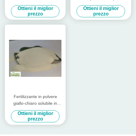
polvere della proteina di
pura estratto dall'idrolizzato
Ottieni il miglior
Ottieni il miglior
pesce
del merluzzo
prezzo
prezzo
Fertilizzante in polvere
giallo-chiaro solubile in
acqua della proteina di
Ottieni il miglior
pesce con l'aminoacido di
prezzo
80%