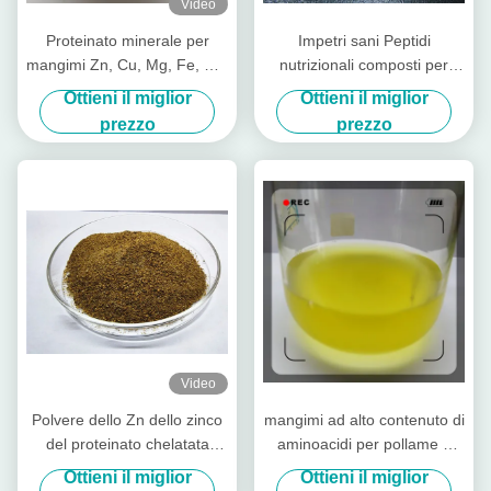
Video
Proteinato minerale per
Impetri sani Peptidi
mangimi Zn, Cu, Mg, Fe, Co,
nutrizionali composti per
Se forma
animali da allevamento
Ottieni il miglior
Ottieni il miglior
Mucca suinetto
prezzo
prezzo
Video
Polvere dello Zn dello zinco
mangimi ad alto contenuto di
del proteinato chelatata
aminoacidi per pollame e
additivo alimentare con
bestiame
Ottieni il miglior
Ottieni il miglior