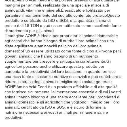
AOHE Amino Acid Feed è una polvere di lievito di alta qualità per
mangimi per animali, realizzata da una speciale miscela di
aminoacidi, vitamine e minerali.È essiccato e liofilizzato per
garantire il mantenimento del suo alto contenuto proteicoQuesto
prodotto è certificato da ISO e SGS, e la quantità minima di
ordine è di 18 TON.e può essere utilizzato come eccellente fonte
di nutrimento per gli animali.
Il mangime AOHE è ideale per proprietari di animali domestici e
agricoltori che hanno bisogno di nutrire i loro animali con una
dieta equilibrata.e aminoacidi nel cibo del loro animale
domesticoPuò essere utilizzato come fonte di cibo all-in-one per i
giovani animali, che hanno bisogno di un nutrimento
supplementare per crescere e svilupparsi correttamente.Gli
agricoltori possono anche utilizzare questo prodotto per
aumentare la produttività del loro bestiame, in quanto fornisce
una ricca fonte di sostanze nutritive essenziali e può contribuire a
ridurre lo stress degli animali e migliorare la salute generale.
AOHE Amino Acid Feed è un prodotto affidabile e di alta qualità
che fornisce sicuramente l'alimentazione essenziale di cui i vostri
animali hanno bisogno.è una scelta eccellente per i proprietari di
animali domestici e gli agricoltori che vogliono il meglio per i loro
animaliÈ certificato da ISO e SGS, e è sicuro di fornire la
nutrizione necessaria ai vostri animali per rimanere sani e
produttivi.