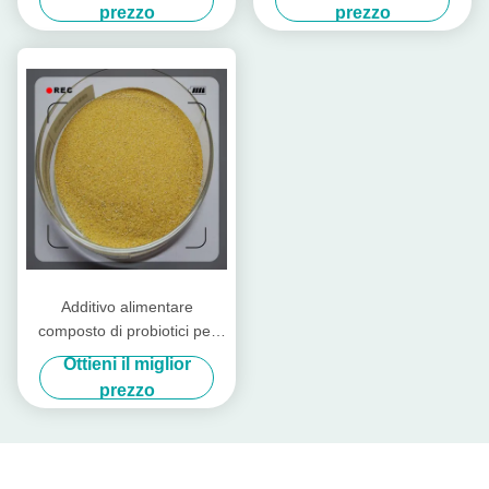
proteina grezza per il cilindro
prezzo
prezzo
preriscaldatore
Additivo alimentare
composto di probiotici per
bestiame e pollame
Ottieni il miglior
prezzo