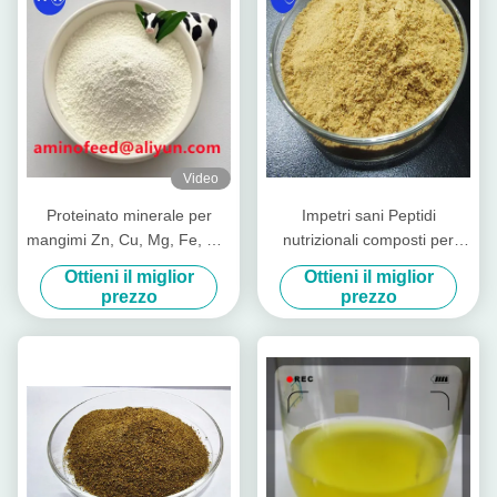
Video
Proteinato minerale per
Impetri sani Peptidi
mangimi Zn, Cu, Mg, Fe, Co,
nutrizionali composti per
Se forma
animali da allevamento
Ottieni il miglior
Ottieni il miglior
Mucca suinetto
prezzo
prezzo