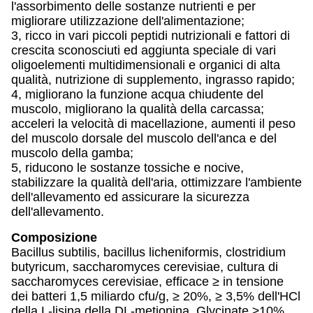
l'assorbimento delle sostanze nutrienti e per
migliorare utilizzazione dell'alimentazione;
3, ricco in vari piccoli peptidi nutrizionali e fattori di
crescita sconosciuti ed aggiunta speciale di vari
oligoelementi multidimensionali e organici di alta
qualità, nutrizione di supplemento, ingrasso rapido;
4, migliorano la funzione acqua chiudente del
muscolo, migliorano la qualità della carcassa;
acceleri la velocità di macellazione, aumenti il peso
del muscolo dorsale del muscolo dell'anca e del
muscolo della gamba;
5, riducono le sostanze tossiche e nocive,
stabilizzare la qualità dell'aria, ottimizzare l'ambiente
dell'allevamento ed assicurare la sicurezza
dell'allevamento.
Composizione
Bacillus subtilis, bacillus licheniformis, clostridium
butyricum, saccharomyces cerevisiae, cultura di
saccharomyces cerevisiae, efficace ≥ in tensione
dei batteri 1,5 miliardo cfu/g, ≥ 20%, ≥ 3,5% dell'HCl
della L-lisina della DL-metionina. Glycinate ≥10%