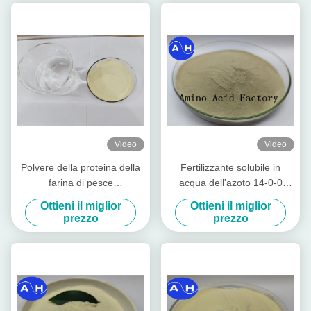
Video
Video
Polvere della proteina della
Fertilizzante solubile in
farina di pesce
acqua dell'azoto 14-0-0
dell'idrolizzato 80% estratta
enzimatico animale della
Ottieni il miglior
Ottieni il miglior
dalla borsa 50lb del
polvere dell'aminoacido della
prezzo
prezzo
merluzzo (15-1-1)
proteina