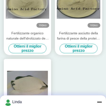
Video
Video
Fertilizzante organico
Fertilizzante asciutto della
naturale dell'idrolizzato della
farina di pesce della proteina
polvere della proteina di
pura estratto dall'idrolizzato
Ottieni il miglior
Ottieni il miglior
pesce
del merluzzo
prezzo
prezzo
Linda