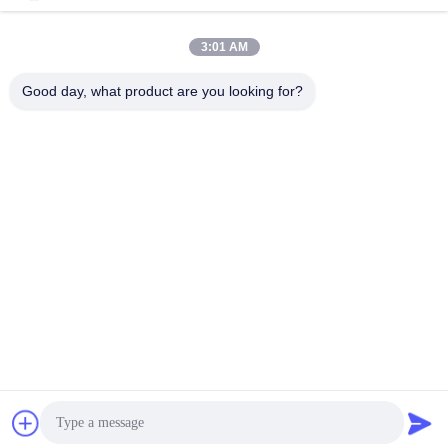
Fertilizzante in polvere
3:01 AM
giallo-chiaro solubile in
acqua della proteina di
Good day, what product are you looking for?
Ottieni il miglior
pesce con l'aminoacido di
prezzo
80%
Mezzi sociali
Contatto rapido